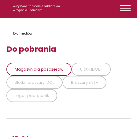
Przejdź do treści
Wszystko o transporcie publicznym
w regionie Libereckim
Dla mediów
Do pobrania
Magazyn dla pasażerów
Ulotki IDOL+
Ulotki i broszury IDOL
Broszury ENT+
Logo i podręcznik