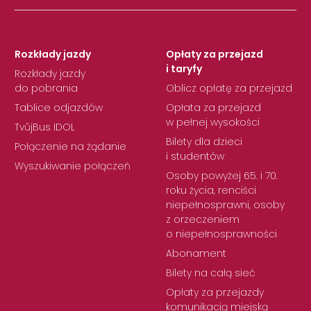
Rozkłady jazdy
Opłaty za przejazd
i taryfy
Rozkłady jazdy
do pobrania
Oblicz opłatę za przejazd
Tablice odjazdów
Opłata za przejazd
w pełnej wysokości
TvůjBus IDOL
Bilety dla dzieci
Połączenie na żądanie
i studentów
Wyszukiwanie połączeń
Osoby powyżej 65. i 70.
roku życia, renciści
niepełnosprawni, osoby
z orzeczeniem
o niepełnosprawności
Abonament
Bilety na całą sieć
Opłaty za przejazdy
komunikacją miejską