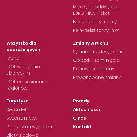
Międzynarodowy bilet
EURO-NISA-Ticket+
Bilety i identyfikatory
Pełny tekst taryfy i SPP
Wszystko dla
Zmiany w ruchu
podróżujących
Sytuacje nadzwyczajne
Idolka
Objazdy i zamknięcia
IDOL w regionie
Planowane zmiany
Libereckim
Proponowane zmiany
IDOL do sąsiednich
regionów
Turystyka
Porady
Sezon letni
Aktualności
Sezon zimowy
O nas
Pomysły na wycieczki
Kontakt
Bilety sieciowe