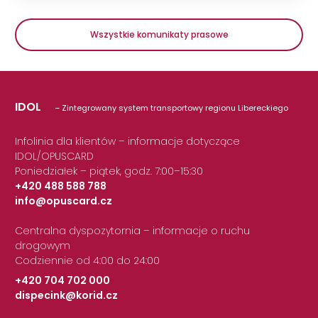
Wszystkie komunikaty prasowe
IDOL
– Zintegrowany system transportowy regionu Libereckiego
Infolinia dla klientów – informacje dotyczące
IDOL/OPUSCARD
Poniedziałek – piątek, godz. 7:00–15:30
+420 488 588 788
info@opuscard.cz
|
Centralna dyspozytornia – informacje o ruchu
drogowym
Codziennie od 4:00 do 24:00
+420 704 702 000
dispecink@korid.cz
|