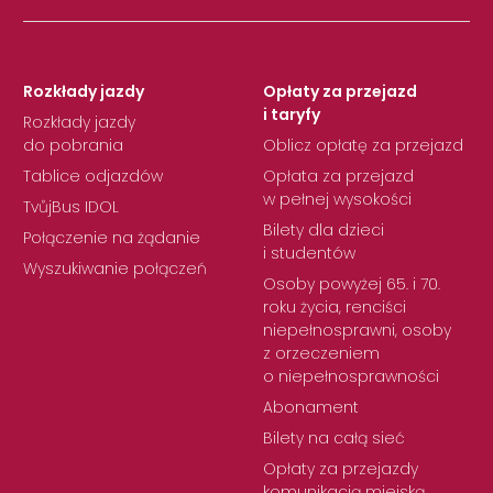
Rozkłady jazdy
Opłaty za przejazd
i taryfy
Rozkłady jazdy
do pobrania
Oblicz opłatę za przejazd
Tablice odjazdów
Opłata za przejazd
w pełnej wysokości
TvůjBus IDOL
Bilety dla dzieci
Połączenie na żądanie
i studentów
Wyszukiwanie połączeń
Osoby powyżej 65. i 70.
roku życia, renciści
niepełnosprawni, osoby
z orzeczeniem
o niepełnosprawności
Abonament
Bilety na całą sieć
Opłaty za przejazdy
komunikacją miejską