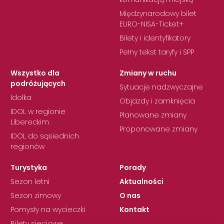
Międzynarodowy bilet
EURO-NISA-Ticket+
Bilety i identyfikatory
Pełny tekst taryfy i SPP
Wszystko dla
Zmiany w ruchu
podróżujących
Sytuacje nadzwyczajne
Idolka
Objazdy i zamknięcia
IDOL w regionie
Planowane zmiany
Libereckim
Proponowane zmiany
IDOL do sąsiednich
regionów
Turystyka
Porady
Sezon letni
Aktualności
Sezon zimowy
O nas
Pomysły na wycieczki
Kontakt
Bilety sieciowe