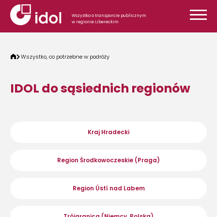
Przejdź do treści
Wszystko o transporcie publicznym
w regionie Libereckim
Wszystko, co potrzebne w podróży
IDOL do sąsiednich regionów
Kraj Hradecki
Region Środkowoczeskie (Praga)
Region Ústí nad Labem
Trójgranica (Niemcy, Polska)