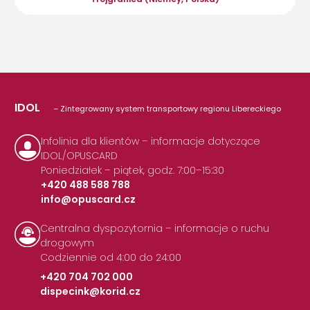
IDOL
– Zintegrowany system transportowy regionu Libereckiego
Infolinia dla klientów – informacje dotyczące
IDOL/OPUSCARD
Poniedziałek – piątek, godz. 7:00–15:30
+420 488 588 788
info@opuscard.cz
|
Centralna dyspozytornia – informacje o ruchu
drogowym
Codziennie od 4:00 do 24:00
+420 704 702 000
dispecink@korid.cz
|