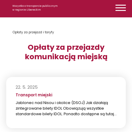
Przejdź do treści
Wszystko o transporcie publicznym
w regionie Libereckim
Opłaty za przejazd i taryfy
Opłaty za przejazdy
komunikacją miejską
22. 5. 2025
Transport miejski
Jablonec nad Nisou i okolice (DSOJ) Jak działają
zintegrowane bilety IDOL Obowiązują wszystkie
standardowe bilety IDOL. Ponadto dostępne są tutaj…