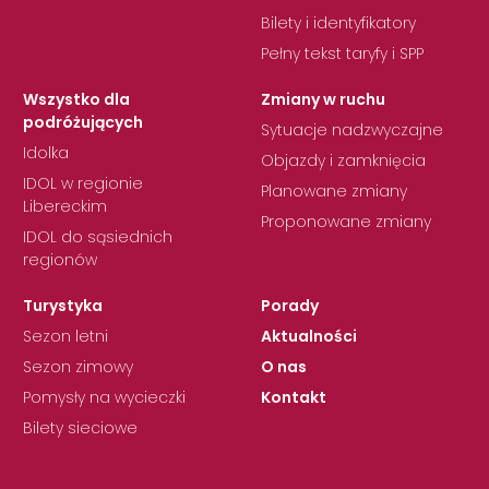
Bilety i identyfikatory
Pełny tekst taryfy i SPP
Wszystko dla
Zmiany w ruchu
podróżujących
Sytuacje nadzwyczajne
Idolka
Objazdy i zamknięcia
IDOL w regionie
Planowane zmiany
Libereckim
Proponowane zmiany
IDOL do sąsiednich
regionów
Turystyka
Porady
Sezon letni
Aktualności
Sezon zimowy
O nas
Pomysły na wycieczki
Kontakt
Bilety sieciowe