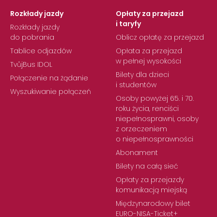
Rozkłady jazdy
Opłaty za przejazd
i taryfy
Rozkłady jazdy
do pobrania
Oblicz opłatę za przejazd
Tablice odjazdów
Opłata za przejazd
w pełnej wysokości
TvůjBus IDOL
Bilety dla dzieci
Połączenie na żądanie
i studentów
Wyszukiwanie połączeń
Osoby powyżej 65. i 70.
roku życia, renciści
niepełnosprawni, osoby
z orzeczeniem
o niepełnosprawności
Abonament
Bilety na całą sieć
Opłaty za przejazdy
komunikacją miejską
Międzynarodowy bilet
EURO-NISA-Ticket+