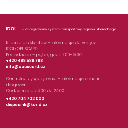
IDOL
– Zintegrowany system transportowy regionu Libereckiego
Infolinia dla klientów – informacje dotyczące
IDOL/OPUSCARD
Poniedziałek – piątek, godz. 7:00–15:30
+420 488 588 788
info@opuscard.cz
|
Centralna dyspozytornia – informacje o ruchu
drogowym
Codziennie od 4:00 do 24:00
+420 704 702 000
dispecink@korid.cz
|