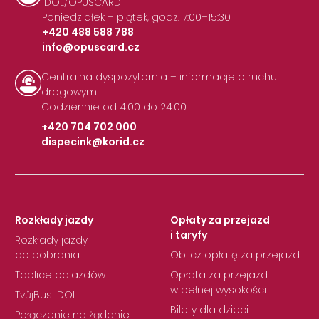
IDOL/OPUSCARD
Poniedziałek – piątek, godz. 7:00–15:30
+420 488 588 788
info@opuscard.cz
|
Centralna dyspozytornia – informacje o ruchu
drogowym
Codziennie od 4:00 do 24:00
+420 704 702 000
dispecink@korid.cz
|
Rozkłady jazdy
Opłaty za przejazd
i taryfy
Rozkłady jazdy
do pobrania
Oblicz opłatę za przejazd
Tablice odjazdów
Opłata za przejazd
w pełnej wysokości
TvůjBus IDOL
Bilety dla dzieci
Połączenie na żądanie