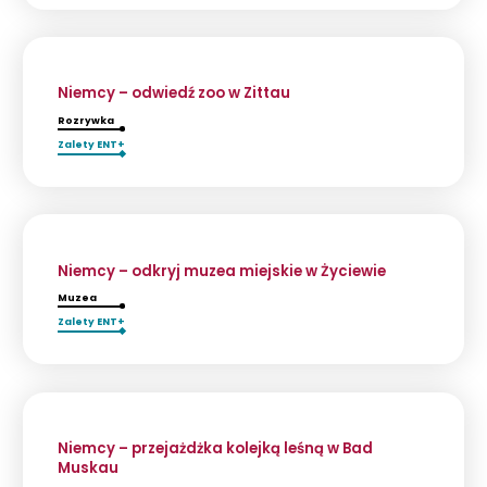
Niemcy – odwiedź zoo w Zittau
Rozrywka
Zalety ENT+
Niemcy – odkryj muzea miejskie w Życiewie
Muzea
Zalety ENT+
Niemcy – przejażdżka kolejką leśną w Bad
Muskau