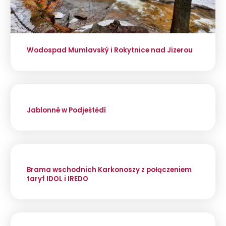
Wodospad Mumlavský i Rokytnice nad Jizerou
Jablonné w Podještědí
Brama wschodnich Karkonoszy z połączeniem
taryf IDOL i IREDO