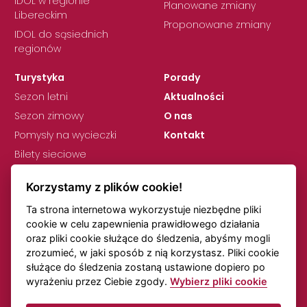
IDOL w regionie
Planowane zmiany
Libereckim
Proponowane zmiany
IDOL do sąsiednich
regionów
Turystyka
Porady
Sezon letni
Aktualności
Sezon zimowy
O nas
Pomysły na wycieczki
Kontakt
Bilety sieciowe
Korzystamy z plików cookie!
Ta strona internetowa wykorzystuje niezbędne pliki
cookie w celu zapewnienia prawidłowego działania
oraz pliki cookie służące do śledzenia, abyśmy mogli
zrozumieć, w jaki sposób z nią korzystasz. Pliki cookie
RODO
Ustawienia plików cookie
służące do śledzenia zostaną ustawione dopiero po
Uwagi dotyczące rozkładów jazdy
Transport online
wyrażeniu przez Ciebie zgody.
Wybierz pliki cookie