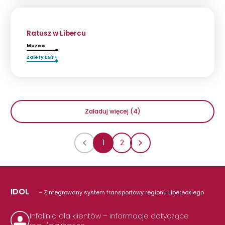
Ratusz w Libercu
Muzea
Zalety ENT+
Załaduj więcej (4)
1
2
IDOL
– Zintegrowany system transportowy regionu Libereckiego
Infolinia dla klientów – informacje dotyczące