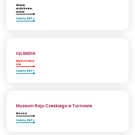
Wieże
widokowe,
wieże
Zalety ENT+
iQLANDIA
Wykształce
nie
Zalety ENT+
Muzeum Raju Czeskiego w Turnowie
Muzea
Zalety ENT+