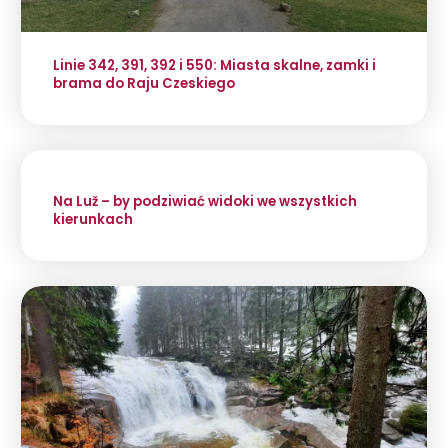
Linie 342, 391, 392 i 550: Miasta skalne, zamki i
brama do Raju Czeskiego
Na Luž – by podziwiać widoki we wszystkich
kierunkach