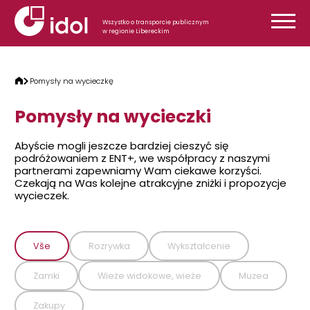
Przejdź do treści
Wszystko o transporcie publicznym
w regionie Libereckim
Pomysły na wycieczkę
Pomysły na wycieczki
Abyście mogli jeszcze bardziej cieszyć się
podróżowaniem z ENT+, we współpracy z naszymi
partnerami zapewniamy Wam ciekawe korzyści.
Czekają na Was kolejne atrakcyjne zniżki i propozycje
wycieczek.
Vše
Rozrywka
Wykształcenie
Zamki
Wieże widokowe, wieże
Muzea
Zakupy