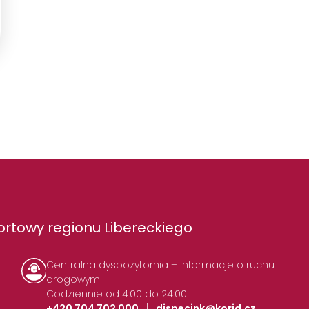
rtowy regionu Libereckiego
Centralna dyspozytornia – informacje o ruchu
drogowym
Codziennie od 4:00 do 24:00
+420 704 702 000
|
dispecink@korid.cz