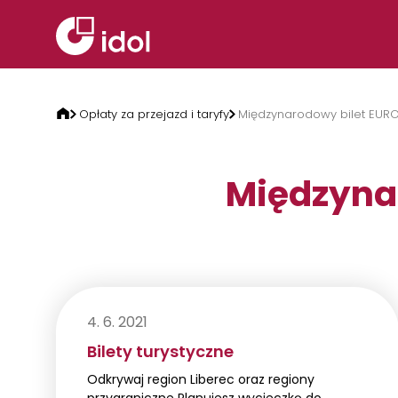
Przejdź do treści
Opłaty za przejazd i taryfy
Międzynarodowy bilet EURO
Międzyna
4. 6. 2021
Bilety turystyczne
Odkrywaj region Liberec oraz regiony
przygraniczne Planujesz wycieczkę do