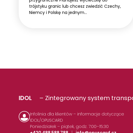
trójstyku granic lub chcesz zwiedzić Czechy,
Niemcy i Polskę na jednym…
IDOL
– Zintegrowany system transpo
Infolinia dla klientów – informacje dotyczące
IDOL/OPUSCARD
Poniedziałek – piątek, godz. 7:00–15:30
+420 488 588 788
|
info@opuscard.cz