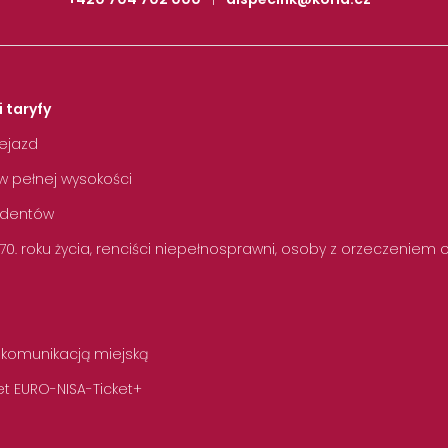
i taryfy
zejazd
w pełnej wysokości
tudentów
 70. roku życia, renciści niepełnosprawni, osoby z orzeczeniem
 komunikacją miejską
t EURO-NISA-Ticket+