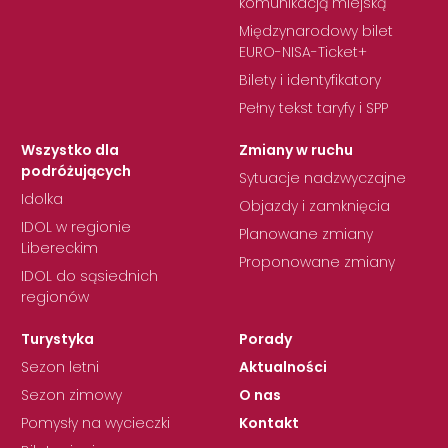
komunikacją miejską
Międzynarodowy bilet
EURO-NISA-Ticket+
Bilety i identyfikatory
Pełny tekst taryfy i SPP
Wszystko dla
Zmiany w ruchu
podróżujących
Sytuacje nadzwyczajne
Idolka
Objazdy i zamknięcia
IDOL w regionie
Planowane zmiany
Libereckim
Proponowane zmiany
IDOL do sąsiednich
regionów
Turystyka
Porady
Sezon letni
Aktualności
Sezon zimowy
O nas
Pomysły na wycieczki
Kontakt