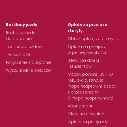
Rozkłady jazdy
Opłaty za przejazd
i taryfy
Rozkłady jazdy
do pobrania
Oblicz opłatę za przejazd
Tablice odjazdów
Opłata za przejazd
w pełnej wysokości
TvůjBus IDOL
Bilety dla dzieci
Połączenie na żądanie
i studentów
Wyszukiwanie połączeń
Osoby powyżej 65. i 70.
roku życia, renciści
niepełnosprawni, osoby
z orzeczeniem
o niepełnosprawności
Abonament
Bilety na całą sieć
Opłaty za przejazdy