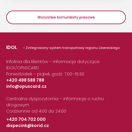
Wszystkie komunikaty prasowe
IDOL
– Zintegrowany system transportowy regionu Libereckiego
Infolinia dla klientów – informacje dotyczące
IDOL/OPUSCARD
Poniedziałek – piątek, godz. 7:00–15:30
+420 488 588 788
info@opuscard.cz
|
Centralna dyspozytornia – informacje o ruchu
drogowym
Codziennie od 4:00 do 24:00
+420 704 702 000
dispecink@korid.cz
|