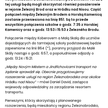
tej usługi będą mogli skorzystać również pasażerowie
w rejonie Železný Brod oraz w Hrádku nad Nisou. Część
połączeń między Železným Brodem a Horską Kamenicą
zostanie przeniesiona na linię 851. Są to przede
wszystkim połączenia szkolne o godz. 7:35 z Horskiej
Kamenicy oraz o godz. 13:53 i 15:53 z Železného Brodu.
Połączenie między Koberovem a Malą Skalą dla uczniów
dojeżdżających do tamtejszej szkoły podstawowej będzie
zapewnione na linii 864 (*), poranny przyjazd do Malé
Skály nastąpi o godz. 6:57, a popołudniowe odjazdy o
godz. 13:24 i 15:21.
„Między Novým Městem a Jindřichovicami transport na
żądanie sprawdził się. Obecnie przygotowujemy
rozszerzenie usługi na region Železnobrodska oraz okolice
Hrádku nad Nisou” –
mówi Daniel David, zastępca
wojewody odpowiedzialny za zarządzanie resortem
transportu.
Pierwszymi, którzy skorzystają z planowanego
rozszerzenia, będą mieszkańcy regionu Železnobrodsko,