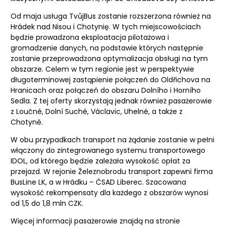
Od maja usługa TvůjBus zostanie rozszerzona również na
Hrádek nad Nisou i Chotynię. W tych miejscowościach
będzie prowadzona eksploatacja pilotażowa i
gromadzenie danych, na podstawie których następnie
zostanie przeprowadzona optymalizacja obsługi na tym
obszarze. Celem w tym regionie jest w perspektywie
długoterminowej zastąpienie połączeń do Oldřichova na
Hranicach oraz połączeń do obszaru Dolního i Horního
Sedla. Z tej oferty skorzystają jednak również pasażerowie
z Loučné, Dolní Suché, Václavic, Uhelné, a także z
Chotyně.
W obu przypadkach transport na żądanie zostanie w pełni
włączony do zintegrowanego systemu transportowego
IDOL, od którego będzie zależała wysokość opłat za
przejazd. W rejonie Železnobrodu transport zapewni firma
BusLine LK, a w Hrádku – ČSAD Liberec. Szacowana
wysokość rekompensaty dla każdego z obszarów wynosi
od 1,5 do 1,8 mln CZK.
Więcej informacji pasażerowie znajdą na stronie