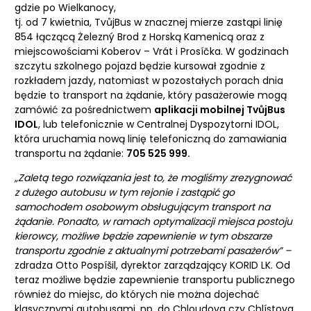
gdzie po Wielkanocy,
tj. od 7 kwietnia, TvůjBus w znacznej mierze zastąpi linię
854 łączącą Żelezný Brod z Horską Kamenicą oraz z
miejscowościami Koberov – Vrát i Prosíčka. W godzinach
szczytu szkolnego pojazd będzie kursował zgodnie z
rozkładem jazdy, natomiast w pozostałych porach dnia
będzie to transport na żądanie, który pasażerowie mogą
zamówić za pośrednictwem
aplikacji mobilnej TvůjBus
IDOL
, lub telefonicznie w Centralnej Dyspozytorni IDOL,
która uruchamia nową linię telefoniczną do zamawiania
transportu na żądanie:
705 525 999.
„Zaletą tego rozwiązania jest to, że mogliśmy zrezygnować
z dużego autobusu w tym rejonie i zastąpić go
samochodem osobowym obsługującym transport na
żądanie. Ponadto, w ramach optymalizacji miejsca postoju
kierowcy, możliwe będzie zapewnienie w tym obszarze
transportu zgodnie z aktualnymi potrzebami pasażerów” –
zdradza Otto Pospíšil, dyrektor zarządzający KORID LK. Od
teraz możliwe będzie zapewnienie transportu publicznego
również do miejsc, do których nie można dojechać
klasycznymi autobusami, np. do Chloudova czy Chlístova.