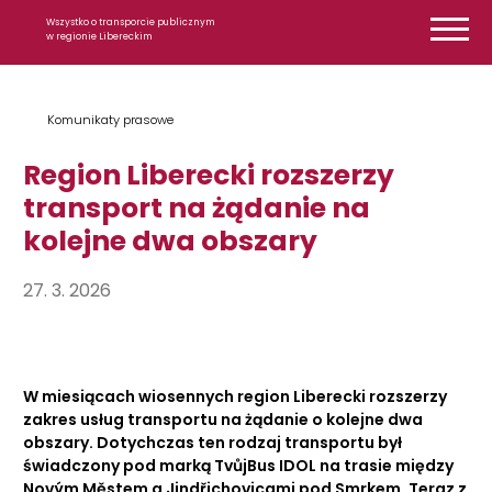
Przejdź do treści
Wszystko o transporcie publicznym
w regionie Libereckim
Komunikaty prasowe
Region Liberecki rozszerzy
transport na żądanie na
kolejne dwa obszary
27. 3. 2026
W miesiącach wiosennych region Liberecki rozszerzy
zakres usług transportu na żądanie o kolejne dwa
obszary. Dotychczas ten rodzaj transportu był
świadczony pod marką TvůjBus IDOL na trasie między
Novým Městem a Jindřichovicami pod Smrkem. Teraz z