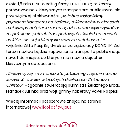
około 1,5 mln CZK. Według firmy KORID LK są to koszty
porównywalne z klasycznym transportem publicznym, ale
przy większej efektywności.
„Autobus zastąpiliśmy
pojazdem transportu na żądanie, a kierowców w okresach
mniejszego natężenia ruchu będzie można wykorzystać do
zaspokojenia potrzeb transportowych również na trasach,
na które nie dojedziemy klasycznym autobusem” –
wyjaśnia Otto Pospíšil, dyrektor zarządzający KORID LK. Od
teraz możliwe będzie zapewnienie transportu publicznego
nawet do miejsc, do których nie można dojechać
klasycznymi autobusami.
„Cieszymy się, że z transportu publicznego będzie można
korzystać również w lokalnych dzielnicach Chloudov i
Chlístov” –
zgodnie stwierdzają burmistrz Żelaznego Brodu
František Lufinka oraz wójt gminy Koberovy Pavel Pospíšil.
Więcej informacji pasażerowie znajdą na stronie
internetowej
www.iidol.cz/tvujbus
.
Udostępnij artykuł