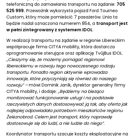
telefoniczną do zamawiania transportu na żądanie:
705
525 999.
Przewoźnik wykorzysta pojazd Ford Tourneo
Custom, który może pomieścić 7 pasażerów. Linia ta
będzie nadal oznaczona numerem 854, a
transport jest
w pełni zintegrowany z systemem IDOL
.
W realizacji transportu na żądanie w regionie Libereckim
współpracuje firma CITYA mobility, która dostarcza
oprogramowanie sterujące oraz aplikację TvůjBus IDOL.
„Cieszymy się, że możemy pomagać regionowi
libereckiemu w rozwoju tego nowoczesnego rodzaju
transportu. Ponadto region aktywnie wprowadza
innowacje, które przyczyniają się również do naszego
rozwoju” –
mówi Dominik Janík, dyrektor generalny firmy
CITYA mobility, i dodaje:
„Będziemy na bieżąco
monitorować funkcjonowanie usługi i na podstawie
rzeczywistych danych dostosowywać ją tak, aby oferta jak
najlepiej odpowiadała potrzebom mieszkańców regionu
Železnobrod. Celem jest transport, który naprawdę
dostosowuje się do ludzi, a nie ludzie do niego”.
Koordynator transportu szacuje koszty eksploatacyjne na