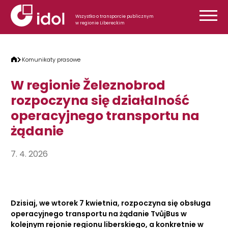
Przejdź do treści
Wszystko o transporcie publicznym
w regionie Libereckim
Komunikaty prasowe
W regionie Železnobrod
rozpoczyna się działalność
operacyjnego transportu na
żądanie
7. 4. 2026
Dzisiaj, we wtorek 7 kwietnia, rozpoczyna się obsługa
operacyjnego transportu na żądanie TvůjBus w
kolejnym rejonie regionu liberskiego, a konkretnie w