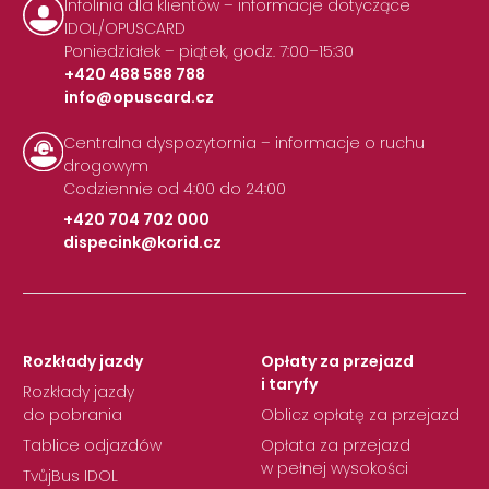
Infolinia dla klientów – informacje dotyczące
IDOL/OPUSCARD
Poniedziałek – piątek, godz. 7:00–15:30
+420 488 588 788
info@opuscard.cz
|
Centralna dyspozytornia – informacje o ruchu
drogowym
Codziennie od 4:00 do 24:00
+420 704 702 000
dispecink@korid.cz
|
Rozkłady jazdy
Opłaty za przejazd
i taryfy
Rozkłady jazdy
do pobrania
Oblicz opłatę za przejazd
Tablice odjazdów
Opłata za przejazd
w pełnej wysokości
TvůjBus IDOL