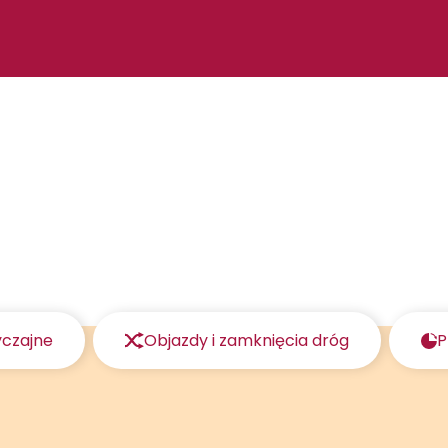
yczajne
Objazdy i zamknięcia dróg
P