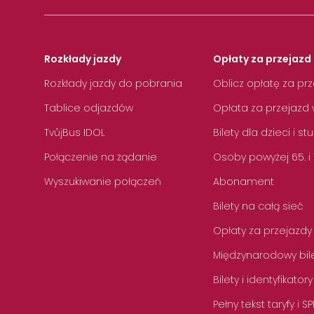
Rozkłady jazdy
Opłaty za przejazd 
Rozkłady jazdy do pobrania
Oblicz opłatę za pr
Tablice odjazdów
Opłata za przejazd 
TvůjBus IDOL
Bilety dla dzieci i s
Połączenie na żądanie
Osoby powyżej 65. i
Wyszukiwanie połączeń
Abonament
Bilety na całą sieć
Opłaty za przejazdy
Międzynarodowy bile
Bilety i identyfikatory
Pełny tekst taryfy i SP