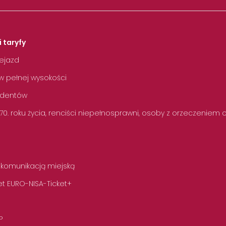
i taryfy
zejazd
w pełnej wysokości
tudentów
 70. roku życia, renciści niepełnosprawni, osoby z orzeczeniem
 komunikacją miejską
t EURO-NISA-Ticket+
P