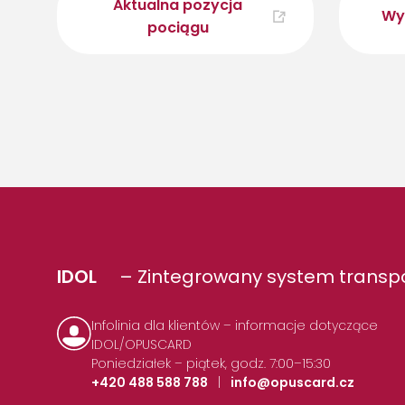
Aktualna pozycja
Wy
pociągu
IDOL
– Zintegrowany system transpo
Infolinia dla klientów – informacje dotyczące
IDOL/OPUSCARD
Poniedziałek – piątek, godz. 7:00–15:30
+420 488 588 788
|
info@opuscard.cz