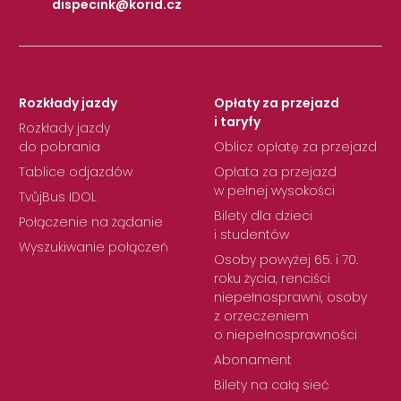
dispecink@korid.cz
|
Rozkłady jazdy
Opłaty za przejazd
i taryfy
Rozkłady jazdy
do pobrania
Oblicz opłatę za przejazd
Tablice odjazdów
Opłata za przejazd
w pełnej wysokości
TvůjBus IDOL
Bilety dla dzieci
Połączenie na żądanie
i studentów
Wyszukiwanie połączeń
Osoby powyżej 65. i 70.
roku życia, renciści
niepełnosprawni, osoby
z orzeczeniem
o niepełnosprawności
Abonament
Bilety na całą sieć