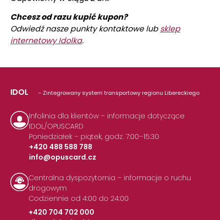
Chcesz od razu kupić kupon?
Odwiedź nasze punkty kontaktowe lub
sklep
internetowy Idolka
.
IDOL
– Zintegrowany system transportowy regionu Libereckiego
Infolinia dla klientów – informacje dotyczące
IDOL/OPUSCARD
Poniedziałek – piątek, godz. 7:00–15:30
+420 488 588 788
info@opuscard.cz
|
Centralna dyspozytornia – informacje o ruchu
drogowym
Codziennie od 4:00 do 24:00
+420 704 702 000