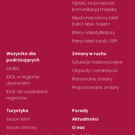
Opłaty za przejazdy
komunikacją miejską
Międzynarodowy bilet
EURO-NISA-Ticket+
Bilety i identyfikatory
Pełny tekst taryfy i SPP
Wszystko dla
Zmiany w ruchu
podróżujących
Sytuacje nadzwyczajne
Idolka
Objazdy i zamknięcia
IDOL w regionie
Planowane zmiany
Libereckim
Proponowane zmiany
IDOL do sąsiednich
regionów
Turystyka
Porady
Sezon letni
Aktualności
Sezon zimowy
O nas