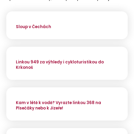
Sloup v Čechách
Linkou 949 za výhledy i cykloturistikou do
Krkonoš
Kam v létě k vodě? Vyrazte linkou 368 na
Písečáky nebo k Jizeře!