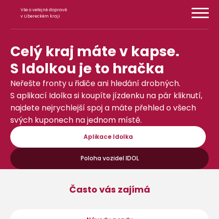
Přeskočit na obsah
Vše o veřejné dopravě
v Libereckém kraji
Celý kraj máte v kapse.
S Idolkou je to hračka
Neřešte fronty u řidiče ani hledání drobných.
S aplikací Idolka si koupíte jízdenku na pár kliknutí,
najdete nejrychlejší spoj a máte přehled o všech
svých kuponech na jednom místě.
Aplikace Idolka
Poloha vozidel IDOL
Často vás zajímá