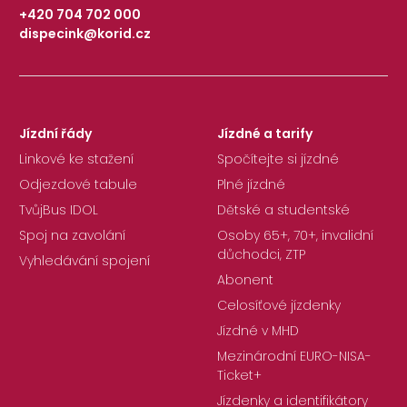
+420 704 702 000
dispecink@korid.cz
|
Jízdní řády
Jízdné a tarify
Linkové ke stažení
Spočítejte si jízdné
Odjezdové tabule
Plné jízdné
TvůjBus IDOL
Dětské a studentské
Spoj na zavolání
Osoby 65+, 70+, invalidní
důchodci, ZTP
Vyhledávání spojení
Abonent
Celosíťové jízdenky
Jízdné v MHD
Mezinárodní EURO-NISA-
Ticket+
Jízdenky a identifikátory