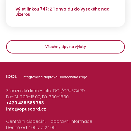
Výlet linkou 747: Z Tanvaldu do Vysokého nad
Jizerou
Všechny tipy na výlety
IDOL
Integrovaná doprava Libereckého kraje
Zákaznická linka - info IDOL/OPUSCARD
Po–Čt: 7:00–18:00, Pá: 7:00–15:30
+420 488 588 788
info@opuscard.cz
|
Centrální dispečink - dopravní informace
Denně od 4:00 do 24:00