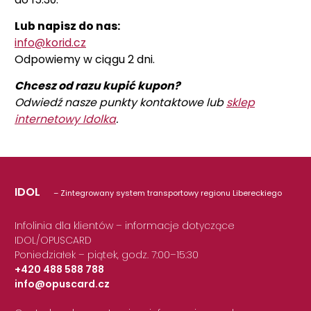
Lub napisz do nas:
info@korid.cz
Odpowiemy w ciągu 2 dni.
Chcesz od razu kupić kupon?
Odwiedź nasze punkty kontaktowe lub
sklep
internetowy Idolka
.
IDOL
– Zintegrowany system transportowy regionu Libereckiego
Infolinia dla klientów – informacje dotyczące
IDOL/OPUSCARD
Poniedziałek – piątek, godz. 7:00–15:30
+420 488 588 788
info@opuscard.cz
|