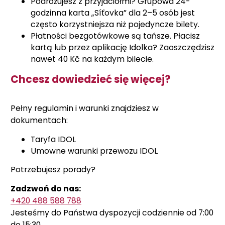
Podróżujesz z przyjaciółmi? Grupowa 24-
godzinna karta „Síťovka” dla 2–5 osób jest
często korzystniejsza niż pojedyncze bilety.
Płatności bezgotówkowe są tańsze. Płacisz
kartą lub przez aplikację Idolka? Zaoszczędzisz
nawet 40 Kč na każdym bilecie.
Chcesz dowiedzieć się więcej?
Pełny regulamin i warunki znajdziesz w
dokumentach:
Taryfa IDOL
Umowne warunki przewozu IDOL
Potrzebujesz porady?
Zadzwoń do nas:
+420 488 588 788
Jesteśmy do Państwa dyspozycji codziennie od 7:00
do 15:30.