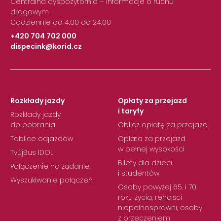
Centralna dyspozytornia – informacje o ruchu
drogowym
Codziennie od 4:00 do 24:00
+420 704 702 000
dispecink@korid.cz
|
Rozkłady jazdy
Opłaty za przejazd
i taryfy
Rozkłady jazdy
do pobrania
Oblicz opłatę za przejazd
Tablice odjazdów
Opłata za przejazd
w pełnej wysokości
TvůjBus IDOL
Bilety dla dzieci
Połączenie na żądanie
i studentów
Wyszukiwanie połączeń
Osoby powyżej 65. i 70.
roku życia, renciści
niepełnosprawni, osoby
z orzeczeniem