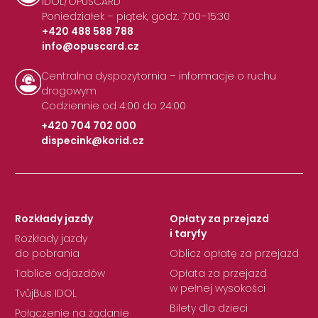
IDOL/OPUSCARD
Poniedziałek – piątek, godz. 7:00–15:30
+420 488 588 788
info@opuscard.cz
|
Centralna dyspozytornia – informacje o ruchu
drogowym
Codziennie od 4:00 do 24:00
+420 704 702 000
dispecink@korid.cz
|
Rozkłady jazdy
Opłaty za przejazd
i taryfy
Rozkłady jazdy
do pobrania
Oblicz opłatę za przejazd
Tablice odjazdów
Opłata za przejazd
w pełnej wysokości
TvůjBus IDOL
Bilety dla dzieci
Połączenie na żądanie