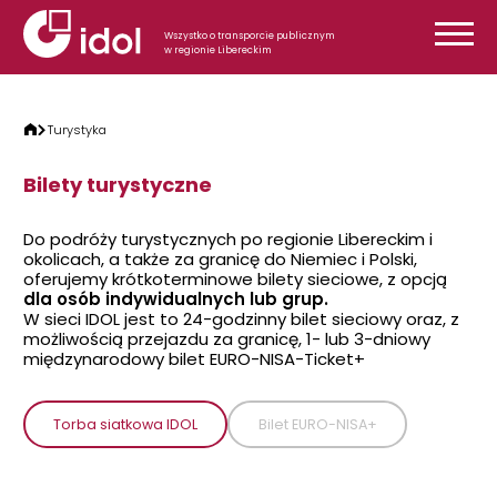
Przejdź do treści
Wszystko o transporcie publicznym
w regionie Libereckim
Turystyka
Bilety turystyczne
Do podróży turystycznych po regionie Libereckim i
okolicach, a także za granicę do Niemiec i Polski,
oferujemy krótkoterminowe bilety sieciowe, z opcją
dla osób indywidualnych lub grup.
W sieci IDOL jest to 24-godzinny bilet sieciowy oraz, z
możliwością przejazdu za granicę, 1- lub 3-dniowy
międzynarodowy bilet EURO-NISA-Ticket+
Torba siatkowa IDOL
Bilet EURO-NISA+