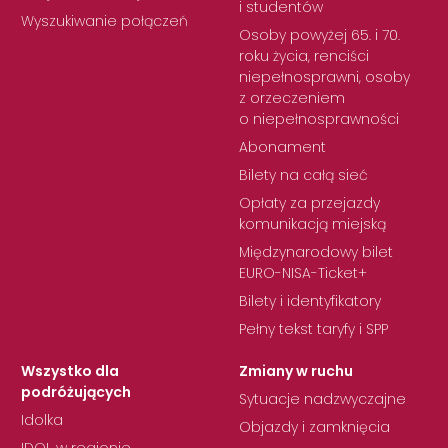
i studentów
Wyszukiwanie połączeń
Osoby powyżej 65. i 70.
roku życia, renciści
niepełnosprawni, osoby
z orzeczeniem
o niepełnosprawności
Abonament
Bilety na całą sieć
Opłaty za przejazdy
komunikacją miejską
Międzynarodowy bilet
EURO-NISA-Ticket+
Bilety i identyfikatory
Pełny tekst taryfy i SPP
Wszystko dla
Zmiany w ruchu
podróżujących
Sytuacje nadzwyczajne
Idolka
Objazdy i zamknięcia
IDOL w regionie