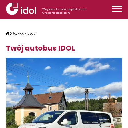
Przejdź do treści
Wszystko o transporcie publicznym
w regionie Libereckim
Rozkłady jazdy
Twój autobus IDOL