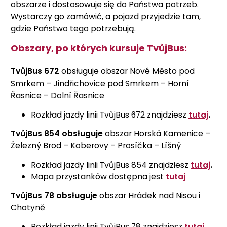
obszarze i dostosowuje się do Państwa potrzeb.
Wystarczy go zamówić, a pojazd przyjedzie tam,
gdzie Państwo tego potrzebują.
Obszary, po których kursuje TvůjBus:
TvůjBus 672
obsługuje obszar Nové Město pod
Smrkem – Jindřichovice pod Smrkem – Horní
Řasnice – Dolní Řasnice
Rozkład jazdy linii TvůjBus 672 znajdziesz
tutaj
.
TvůjBus 854 obsługuje
obszar Horská Kamenice –
Železný Brod – Koberovy – Prosíčka – Líšný
Rozkład jazdy linii TvůjBus 854 znajdziesz
tutaj
.
Mapa przystanków dostępna jest
tutaj
TvůjBus 78 obsługuje
obszar Hrádek nad Nisou i
Chotyně
Rozkład jazdy linii TvůjBus 78 znajdziesz
tutaj