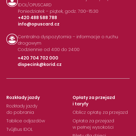
IDOL/OPUSCARD
Poniedziałek – piątek, godz. 7:00–15:30
+420 488 588 788
info@opuscard.cz
|
Centralna dyspozytornia – informacje o ruchu
drogowym
Codziennie od 4:00 do 24:00
+420 704 702 000
dispecink@korid.cz
|
Rozkłady jazdy
Opłaty za przejazd
i taryfy
Rozkłady jazdy
do pobrania
Oblicz opłatę za przejazd
Tablice odjazdów
Opłata za przejazd
w pełnej wysokości
TvůjBus IDOL
Bilety dla dzieci