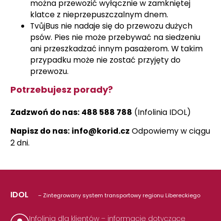
można przewozić wyłącznie w zamkniętej
klatce z nieprzepuszczalnym dnem.
TvůjBus nie nadaje się do przewozu dużych
psów. Pies nie może przebywać na siedzeniu
ani przeszkadzać innym pasażerom. W takim
przypadku może nie zostać przyjęty do
przewozu.
Potrzebujesz porady?
Zadzwoń do nas:
488 588 788
(Infolinia IDOL)
Napisz do nas:
info@korid.cz
Odpowiemy w ciągu
2 dni.
IDOL
– Zintegrowany system transportowy regionu Libereckiego
Infolinia dla klientów – informacje dotyczące