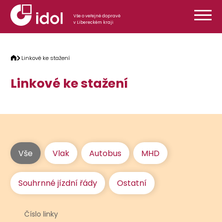
Přeskočit na obsah
Vše o veřejné dopravě
v Libereckém kraji
Linkové ke stažení
Linkové ke stažení
Vše
Vlak
Autobus
MHD
Souhrnné jízdní řády
Ostatní
Číslo linky