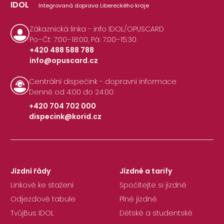
IDOL
Integrovaná doprava Libereckého kraje
Zákaznická linka - info IDOL/OPUSCARD
Po–Čt: 7:00–18:00, Pá: 7:00–15:30
+420 488 588 788
info@opuscard.cz
|
Centrální dispečink - dopravní informace
Denně od 4:00 do 24:00
+420 704 702 000
dispecink@korid.cz
|
Jízdní řády
Jízdné a tarify
Linkové ke stažení
Spočítejte si jízdné
Odjezdové tabule
Plné jízdné
TvůjBus IDOL
Dětské a studentské