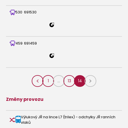
530
691530
459
691459
1
...
13
14
Změny provozu
Výlukový JŘ na lince L7 (trilex) - odchylky JŘ ranních
vlaků