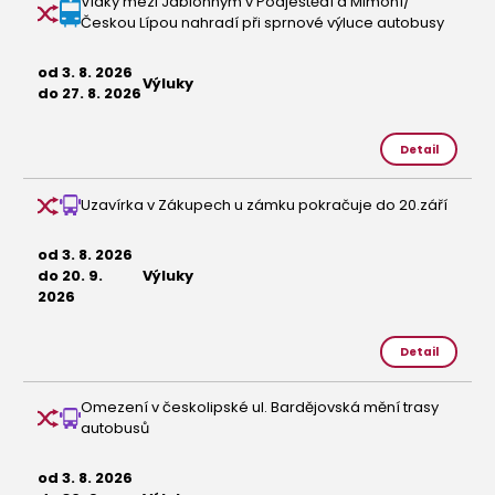
Vlaky mezi Jablonným v Podještědí a Mimoní/
Českou Lípou nahradí při sprnové výluce autobusy
od 3. 8. 2026
Výluky
do 27. 8. 2026
Detail
Uzavírka v Zákupech u zámku pokračuje do 20.září
od 3. 8. 2026
do 20. 9.
Výluky
2026
Detail
Omezení v českolipské ul. Bardějovská mění trasy
autobusů
od 3. 8. 2026