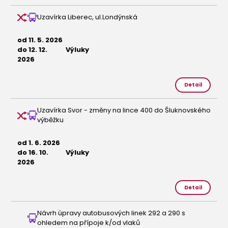
Uzavírka Liberec, ul.Londýnská
od 11. 5. 2026
do 12. 12.
Výluky
2026
Detail
Uzavírka Svor - změny na lince 400 do Šluknovského
výběžku
od 1. 6. 2026
do 16. 10.
Výluky
2026
Detail
Návrh úpravy autobusových linek 292 a 290 s
ohledem na přípoje k/od vlaků