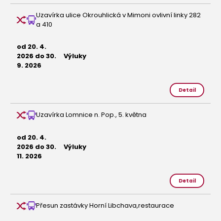
Uzavírka ulice Okrouhlická v Mimoni ovlivní linky 282
a 410
od 20. 4.
2026 do 30.
Výluky
9. 2026
Detail
Uzavírka Lomnice n. Pop., 5. května
od 20. 4.
2026 do 30.
Výluky
11. 2026
Detail
Přesun zastávky Horní Libchava,restaurace