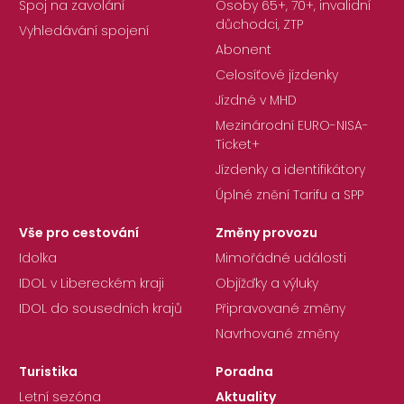
Spoj na zavolání
Osoby 65+, 70+, invalidní
důchodci, ZTP
Vyhledávání spojení
Abonent
Celosíťové jízdenky
Jízdné v MHD
Mezinárodní EURO-NISA-
Ticket+
Jízdenky a identifikátory
Úplné znění Tarifu a SPP
Vše pro cestování
Změny provozu
Idolka
Mimořádné události
IDOL v Libereckém kraji
Objížďky a výluky
IDOL do sousedních krajů
Připravované změny
Navrhované změny
Turistika
Poradna
Letní sezóna
Aktuality