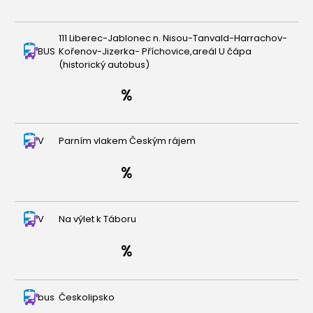
111 Liberec-Jablonec n. Nisou-Tanvald-Harrachov-
BUS
Kořenov-Jizerka- Příchovice,areál U čápa
(historický autobus)
V
Parním vlakem Českým rájem
V
Na výlet k Táboru
bus
Českolipsko