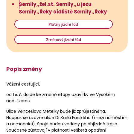
Semily,,žel.st. Semily,,u jezu
Semily,,Řeky sídliště Semily,,Řeky
Platný jízdní řád
Změnový jízdní řád
Popis změny
Vážení cestující,
od
15.7.
dojde ke změně etapy uzavírky ve Vysokém
nad Jizerou.
Ulice Věnceslava Metelky bude již zprůjezdněna.
Naopak se uzavře ulice Dr.Karla Farského (mezi náměstím
a nemocnicí). Spoje budou vedeny po objízdné trase.
Současně zůstavají v platnosti veškerá opatření