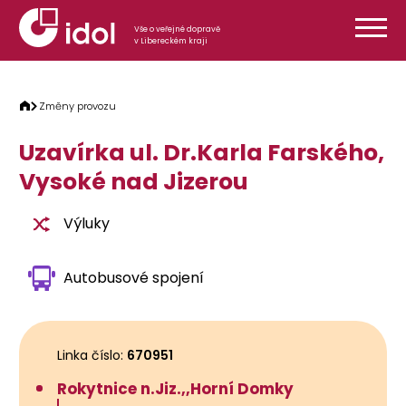
Přeskočit na obsah
Vše o veřejné dopravě
v Libereckém kraji
Změny provozu
Uzavírka ul. Dr.Karla Farského,
Vysoké nad Jizerou
Výluky
Autobusové spojení
Linka číslo:
670951
Rokytnice n.Jiz.,,Horní Domky