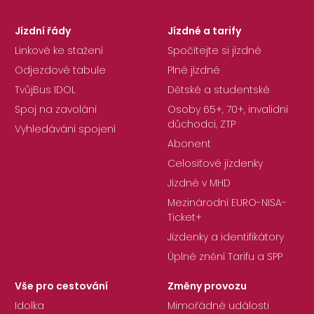
Jízdní řády
Jízdné a tarify
Linkové ke stažení
Spočítejte si jízdné
Odjezdové tabule
Plné jízdné
TvůjBus IDOL
Dětské a studentské
Spoj na zavolání
Osoby 65+, 70+, invalidní
důchodci, ZTP
Vyhledávání spojení
Abonent
Celosíťové jízdenky
Jízdné v MHD
Mezinárodní EURO-NISA-
Ticket+
Jízdenky a identifikátory
Úplné znění Tarifu a SPP
Vše pro cestování
Změny provozu
Idolka
Mimořádné události