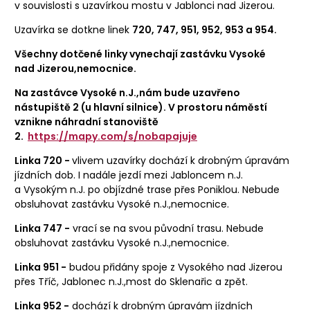
v souvislosti s uzavírkou mostu v Jablonci nad Jizerou.
Uzavírka se dotkne linek
720, 747, 951, 952, 953 a 954.
Všechny dotčené linky vynechají zastávku Vysoké
nad Jizerou,nemocnice.
Na zastávce Vysoké n.J.,nám bude uzavřeno
nástupiště 2 (u hlavní silnice). V prostoru náměstí
vznikne náhradní stanoviště
2.
https://mapy.com/s/nobapajuje
Linka 720 -
vlivem uzavírky dochází k drobným úpravám
jízdních dob. I nadále jezdí mezi Jabloncem n.J.
a Vysokým n.J. po objízdné trase přes Poniklou. Nebude
obsluhovat zastávku Vysoké n.J.,nemocnice.
Linka 747 -
vrací se na svou původní trasu. Nebude
obsluhovat zastávku Vysoké n.J.,nemocnice.
Linka 951 -
budou přidány spoje z Vysokého nad Jizerou
přes Tříč, Jablonec n.J.,most do Sklenařic a zpět.
Linka 952 -
dochází k drobným úpravám jízdních