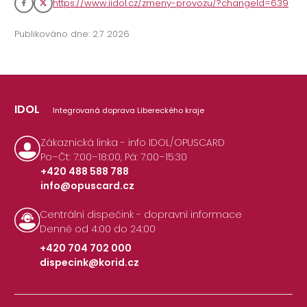
https://www.iidol.cz/zmeny-provozu/?changeId=639
Publikováno dne: 2.7 2026
IDOL
Integrovaná doprava Libereckého kraje
Zákaznická linka - info IDOL/OPUSCARD
Po–Čt: 7:00–18:00, Pá: 7:00–15:30
+420 488 588 788
info@opuscard.cz
|
Centrální dispečink - dopravní informace
Denně od 4:00 do 24:00
+420 704 702 000
dispecink@korid.cz
|