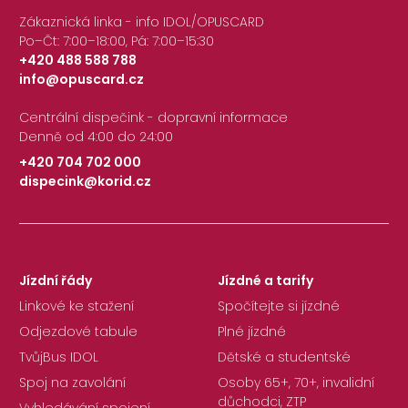
Zákaznická linka - info IDOL/OPUSCARD
Po–Čt: 7:00–18:00, Pá: 7:00–15:30
+420 488 588 788
info@opuscard.cz
|
Centrální dispečink - dopravní informace
Denně od 4:00 do 24:00
+420 704 702 000
dispecink@korid.cz
|
Jízdní řády
Jízdné a tarify
Linkové ke stažení
Spočítejte si jízdné
Odjezdové tabule
Plné jízdné
TvůjBus IDOL
Dětské a studentské
Spoj na zavolání
Osoby 65+, 70+, invalidní
důchodci, ZTP