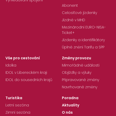
Vyhledávání spojení
Abonent
Celosíťové jízdenky
Jízdné v MHD
Mezinárodní EURO-NISA-
Ticket+
Jízdenky a identifikátory
Úplné znění Tarifu a SPP
Vše pro cestování
Změny provozu
Idolka
Mimořádné události
IDOL v Libereckém kraji
Objížďky a výluky
IDOL do sousedních krajů
Připravované změny
Navrhované změny
Turistika
Poradna
Letní sezóna
Aktuality
Zimní sezóna
O nás