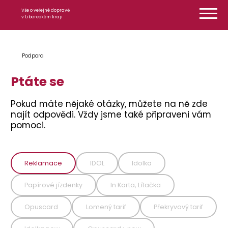
Přeskočit na obsah
Vše o veřejné dopravě
v Libereckém kraji
Podpora
Ptáte se
Pokud máte nějaké otázky, můžete na ně zde
najít odpovědi. Vždy jsme také připraveni vám
pomoci.
Reklamace
IDOL
Idolka
Papírové jízdenky
In Karta, Lítačka
Opuscard
Lomený tarif
Překryvový tarif