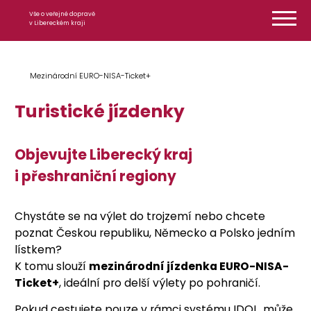
Přeskočit na obsah
Vše o veřejné dopravě
v Libereckém kraji
Mezinárodní EURO-NISA-Ticket+
Turistické jízdenky
Objevujte Liberecký kraj
i přeshraniční regiony
Chystáte se na výlet do trojzemí nebo chcete
poznat Českou republiku, Německo a Polsko jedním
lístkem?
K tomu slouží
mezinárodní jízdenka EURO-NISA-
Ticket+
, ideální pro delší výlety po pohraničí.
Pokud cestujete pouze v rámci systému IDOL, může