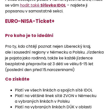
se vám
hodit také
Síťovka IDOL
– najdete ji
popsanou v samostatné sekci.
EURO-NISA-Ticket+
Pro koho je to ideální
Pro ty, kdo chtějí poznat nejen Liberecký kraj,
ale i sousední regiony v Německu a Polsku. Jízdenka
je pojata jako rodinná, takže ke každé jízdence
bezplatně přepravíte až 3 děti ve věku 6-15 let
(poslední den před 15.narozeninami)
Co získáte
Platí ve všech linkách a spojích sítě IDOL
Platí na většině linek sítě ZVON v Německu
a vybraných linkách v Polsku
Platí na vybraných linkách DÚK v oblasti