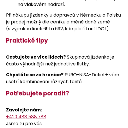
na vlakovém nádraží.
Při nákupu jízdenky u dopravců v Německu a Polsku
je prodej možný dle ceníku a měně dané země
(s výjimkou linek 691 a 692, kde platí tarif IDOL).
Praktické tipy
Cestujete ve více lidech?
Skupinová jízdenka je
často výhodnější než jednotlivé lístky.
Chystáte se za hranice?
EURO-NISA-Ticket+ vám
ušetří kombinování různých tarifů.
Potřebujete poradit?
Zavolejte nám:
+420 488 588 788
Jsme tu pro vás: