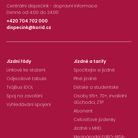
Centrální dispečink - dopravní informace
Denně od 4:00 do 24:00
+420 704 702 000
dispecink@korid.cz
|
Jízdní řády
Jízdné a tarify
Linkové ke stažení
Spočítejte si jízdné
Odjezdové tabule
Plné jízdné
TvůjBus IDOL
Dětské a studentské
Spoj na zavolání
Osoby 65+, 70+, invalidní
důchodci, ZTP
Vyhledávání spojení
Abonent
Celosíťové jízdenky
Jízdné v MHD
Mezinárodní EURO-NISA-