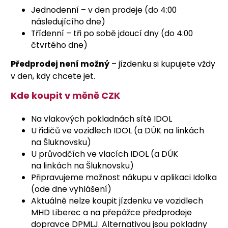
Jednodenní – v den prodeje (do 4:00
následujícího dne)
Třídenní – tři po sobě jdoucí dny (do 4:00
čtvrtého dne)
Předprodej není možný
– jízdenku si kupujete vždy
v den, kdy chcete jet.
Kde koupit v měně CZK
Na vlakových pokladnách sítě IDOL
U řidičů ve vozidlech IDOL (a DÚK na linkách
na Šluknovsku)
U průvodčích ve vlacích IDOL (a DÚK
na linkách na Šluknovsku)
Připravujeme možnost nákupu v aplikaci Idolka
(ode dne vyhlášení)
Aktuálně nelze koupit jízdenku ve vozidlech
MHD Liberec a na přepážce předprodeje
dopravce DPMLJ. Alternativou jsou pokladny