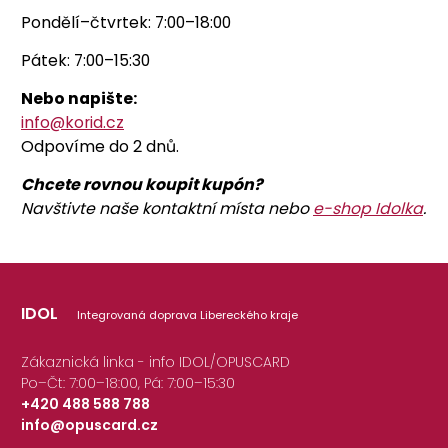
Pondělí–čtvrtek: 7:00–18:00
Pátek: 7:00–15:30
Nebo napište:
info@korid.cz
Odpovíme do 2 dnů.
Chcete rovnou koupit kupón?
Navštivte naše kontaktní místa nebo
e-shop Idolka
.
IDOL
Integrovaná doprava Libereckého kraje
Zákaznická linka - info IDOL/OPUSCARD
Po–Čt: 7:00–18:00, Pá: 7:00–15:30
+420 488 588 788
info@opuscard.cz
|