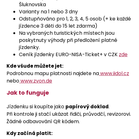
Šluknovska
Varianty na 1 nebo 3 dny
Odstupňováno pro 1, 2, 3, 4, 5 osob (+ ke každé
jízdence 3 děti do 15 let zdarma)
Na vybraných turistických místech jsou
poskytnuty výhody při předložení platné
jízdenky.
Ceník jízdenky EURO-NISA-Ticket+ v CZK
zde
Kde všude můžete jet:
Podrobnou mapu platnosti najdete na
www.iidol.cz
nebo
www.zvon.de
Jak to funguje
Jízdenku si koupíte jako
papírový doklad
.
Při kontrole ji stačí ukázat řidiči, průvodčí, revizorovi.
Žádné odbavování QR kódem.
Kdy začíná platit: