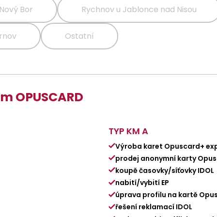
Nový Bor
Rychnov u Jablonce nad Nisou
rnov
Ostatní
rum OPUSCARD
TYP KM A
Výroba karet Opuscard+ ex
prodej anonymní karty Opu
koupě časovky/síťovky IDOL
nabití/vybití EP
úprava profilu na kartě Opu
řešení reklamací IDOL