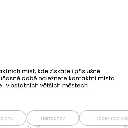
ktních míst, kde získáte i příslušné
oučasné době naleznete kontaktní místa
le i v ostatních větších městech
ýdlant
Harrachov
Hrádek nad Nis