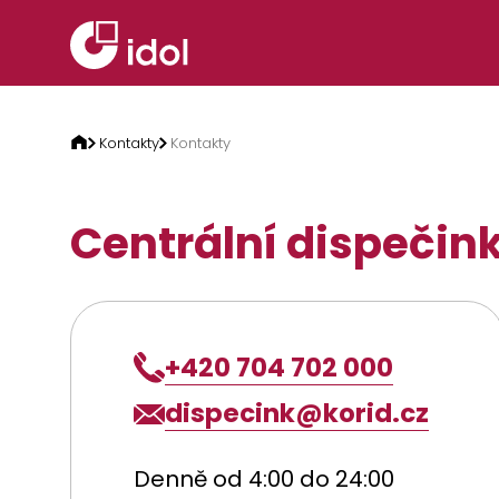
Přeskočit na obsah
Kontakty
Kontakty
Centrální dispečin
+420 704 702 000
dispecink@korid.cz
Denně od 4:00 do 24:00