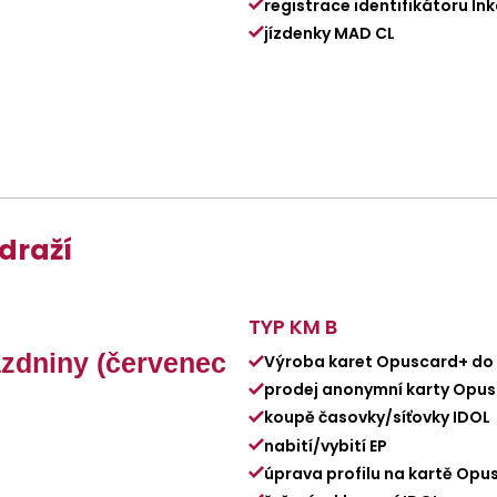
registrace identifikátoru In
jízdenky MAD CL
draží
TYP KM B
ázdniny (červenec
Výroba karet Opuscard+ do
prodej anonymní karty Opu
koupě časovky/síťovky IDOL
nabití/vybití EP
úprava profilu na kartě Opu