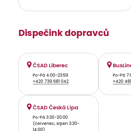
Dispečink dopravců
ČSAD Liberec
BusLin
Po-Pá 4:00-23:59
Po-Pá 7:
+420 739 681 042
+420 481
ČSAD Česká Lípa
Po-Pá 3:30-20:00
(červenec, srpen 3:30-
14:00)