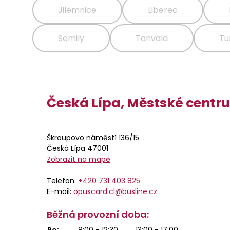
Jilemnice
Liberec
Semily
Tanvald
Tu
Česká Lípa, Městské cent
Škroupovo náměstí 136/15
Česká Lípa 47001
Zobrazit na mapě
Telefon:
+420 731 403 825
E-mail:
opuscard.cl@busline.cz
Běžná provozní doba:
Po:
8:00 - 12:30
13:00 - 17:00