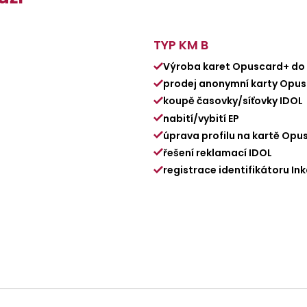
TYP KM B
Výroba karet Opuscard+ do
prodej anonymní karty Opu
koupě časovky/síťovky IDOL
nabití/vybití EP
úprava profilu na kartě Opu
řešení reklamací IDOL
registrace identifikátoru In