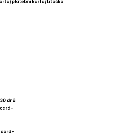
karta/platební karta/Lítačka
 30 dnů
scard+
scard+