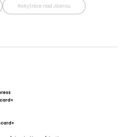
Rokytnice nad Jizerou
press
scard+
scard+