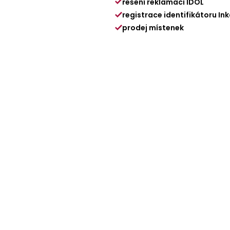
řešení reklamací IDOL
registrace identifikátoru In
prodej místenek