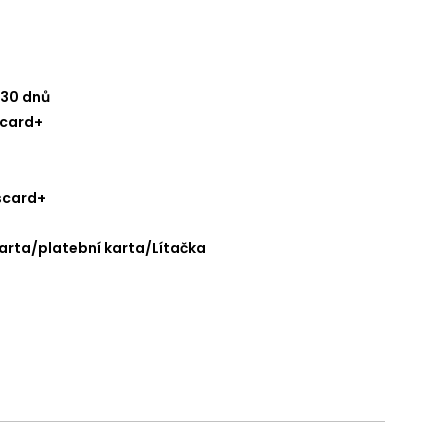
 30 dnů
scard+
scard+
karta/platební karta/Lítačka