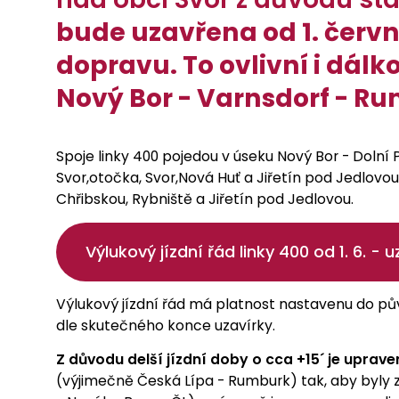
bude uzavřena od 1. června
dopravu. To ovlivní i dálk
Nový Bor - Varnsdorf - R
Spoje linky 400 pojedou v úseku Nový Bor - Dolní
Svor,otočka, Svor,Nová Huť a Jiřetín pod Jedlovo
Chřibskou, Rybniště a Jiřetín pod Jedlovou.
Výlukový jízdní řád linky 400 od 1. 6. - 
Výlukový jízdní řád má platnost nastavenu do pů
dle skutečného konce uzavírky.
Z důvodu delší jízdní doby o cca +15´ je upraven
(výjimečně Česká Lípa - Rumburk) tak, aby byly z