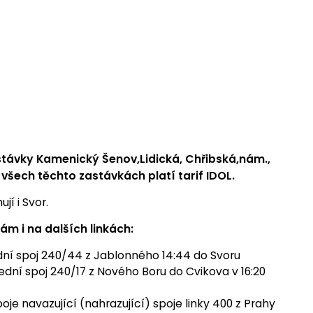
astávky Kamenický Šenov,Lidická, Chřibská,nám.,
 všech těchto zastávkách platí tarif IDOL.
í i Svor.
 i na dalších linkách:
dní spoj 240/44 z Jablonného 14:44 do Svoru
dní spoj 240/17 z Nového Boru do Cvikova v 16:20
oje navazující (nahrazující) spoje linky 400 z Prahy