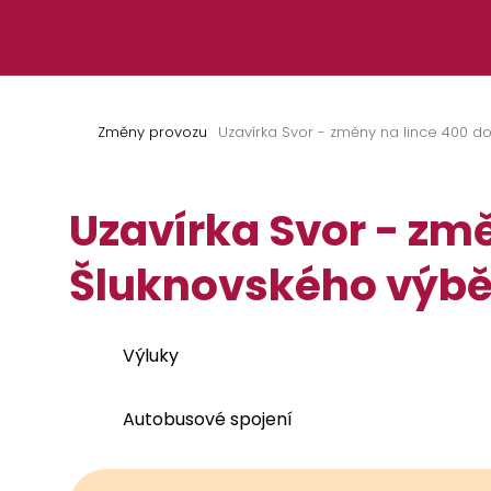
Přeskočit na obsah
Změny provozu
Uzavírka Svor - změny na lince 400 d
Uzavírka Svor - zm
Šluknovského výb
Výluky
Autobusové spojení