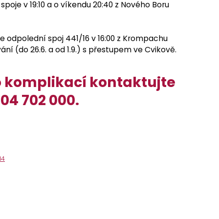
spoje v 19:10 a o víkendu 20:40 z Nového Boru
e odpolední spoj 441/16 v 16:00 z Krompachu
ní (do 26.6. a od 1.9.) s přestupem ve Cvikově.
o komplikací kontaktujte
04 702 000.
14