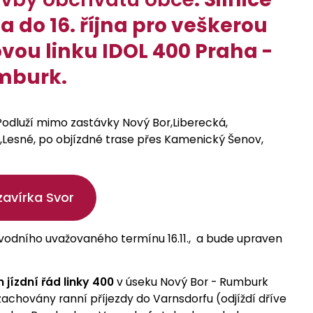
 do 16. října pro veškerou
ovou linku IDOL 400 Praha -
umburk.
 Podluží mimo zastávky Nový Bor,Liberecká,
u,Lesné, po objízdné trase přes Kamenický Šenov,
uzavírka Svor
vodního uvažovaného termínu 16.11., a bude upraven
 jízdní řád linky 400
v úseku Nový Bor - Rumburk
achovány ranní příjezdy do Varnsdorfu (odjíždí dříve