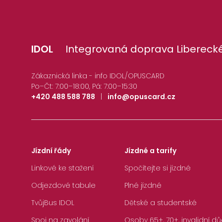
IDOL
Integrovaná doprava Liberecké
Zákaznická linka - info IDOL/OPUSCARD
Po–Čt: 7:00–18:00, Pá: 7:00–15:30
+420 488 588 788
|
info@opuscard.cz
Jízdní řády
Jízdné a tarify
Linkové ke stažení
Spočítejte si jízdné
Odjezdové tabule
Plné jízdné
TvůjBus IDOL
Dětské a studentské
Spoj na zavolání
Osoby 65+, 70+, invalidní dů