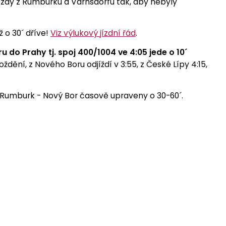
ezdy z Rumburku a Varnsdorfu tak, aby nebyly
ž o 30´ dříve!
Viz výlukový jízdní řád
.
 do Prahy tj. spoj 400/1004 ve 4:05 jede o 10´
dění, z Nového Boru odjíždí v 3:55, z České Lípy 4:15,
 Rumburk - Nový Bor časově upraveny o 30-60´.