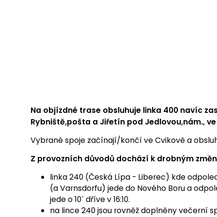
Na objízdné trase obsluhuje linka 400 navíc z
Rybniště,pošta a Jiřetín pod Jedlovou,nám., ve
Vybrané spoje začínají/končí ve Cvikově a obsluhuj
Z provozních důvodů dochází k drobným změnám
linka 240 (Česká Lípa - Liberec) kde odpole
(a Varnsdorfu) jede do Nového Boru a odpole
jede o 10´ dříve v 16:10.
na lince 240 jsou rovněž doplněny večerní sp