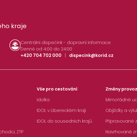
ho kraje
Centrální dispečink - dopravní informace
Denně od 4:00 do 24:00
+420 704 702 000
|
dispecink@korid.cz
Vše pro cestování
Změny provo
Idolka
Mimořádné ud
IDOL v Libereckém kraji
Objížďky a výlu
IDOL do sousedních krajů
Připravované
chodci, ZTP
Navrhované z