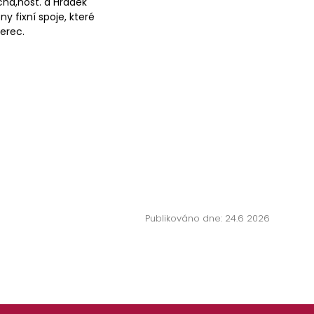
chá,host. a Hrádek
 fixní spoje, které
berec.
Publikováno dne: 24.6 2026