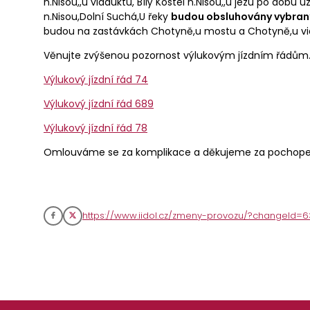
n.Nisou,,u viaduktu, Bílý Kostel n.Nisou,,u jezu po dobu u
n.Nisou,Dolní Suchá,U řeky
budou obsluhovány vybran
budou na zastávkách Chotyně,u mostu a Chotyně,u via
Věnujte zvýšenou pozornost výlukovým jízdním řádům
Výlukový jízdní řád 74
Výlukový jízdní řád 689
Výlukový jízdní řád 78
Omlouváme se za komplikace a děkujeme za pochope
https://www.iidol.cz/zmeny-provozu/?changeId=6