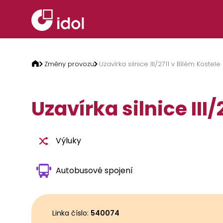
Přeskočit na obsah
Změny provozu
Uzavírka silnice III/2711 v Bílém Kostele
Uzavírka silnice III
Výluky
Autobusové spojení
Linka číslo:
540074