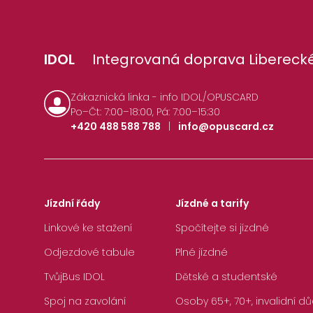
IDOL
Integrovaná doprava Liberecké
Zákaznická linka - info IDOL/OPUSCARD
Po–Čt: 7:00–18:00, Pá: 7:00–15:30
+420 488 588 788
|
info@opuscard.cz
Jízdní řády
Jízdné a tarify
Linkové ke stažení
Spočítejte si jízdné
Odjezdové tabule
Plné jízdné
TvůjBus IDOL
Dětské a studentské
Spoj na zavolání
Osoby 65+, 70+, invalidní dů