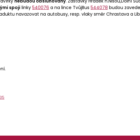
zavírky
nebudou obsluhovány
. Zastávky Hrádek n.Nisou,Dolní Su
ými spoji
linky
540076
a na lince TvůjBus
544078
budou zavedeny
duktu navazovat na autobusy, resp. vlaky směr Chrastava a Li
.
ní.
35