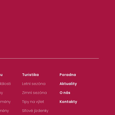
zu
Turistika
Poradna
álosti
Letní sezóna
Aktuality
ky
Zimní sezóna
O nás
 změny
Tipy na výlet
Kontakty
měny
Síťové jízdenky