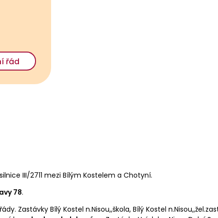
í řád
silnice III/2711 mezi Bílým Kostelem a Chotyní.
avy 78
.
Zastávky Bílý Kostel n.Nisou,,škola, Bílý Kostel n.Nisou,,žel.zast.