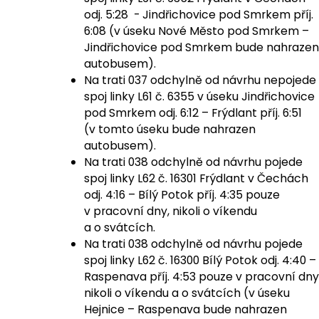
odj. 5:28 - Jindřichovice pod Smrkem příj.
6:08 (v úseku Nové Město pod Smrkem –
Jindřichovice pod Smrkem bude nahrazen
autobusem).
Na trati 037 odchylně od návrhu nepojede
spoj linky L61 č. 6355 v úseku Jindřichovice
pod Smrkem odj. 6:12 – Frýdlant příj. 6:51
(v tomto úseku bude nahrazen
autobusem).
Na trati 038 odchylně od návrhu pojede
spoj linky L62 č. 16301 Frýdlant v Čechách
odj. 4:16 – Bílý Potok příj. 4:35 pouze
v pracovní dny, nikoli o víkendu
a o svátcích.
Na trati 038 odchylně od návrhu pojede
spoj linky L62 č. 16300 Bílý Potok odj. 4:40 –
Raspenava příj. 4:53 pouze v pracovní dny
nikoli o víkendu a o svátcích (v úseku
Hejnice – Raspenava bude nahrazen