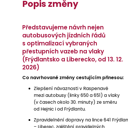
Popis změny
Představujeme n
ávrh nejen
autobusových jízdních řádů
s optimalizací vybraných
přestupních vazeb na vlaky
(Frýdlantsko a Liberecko, od 13. 12.
2026)
Co navrhované změny cestujícím přinesou:
Zlepšení návaznosti v Raspenavě
mezi autobusy (linky 650 a 651) a vlaky
(v časech okolo 30. minuty) ze směru
od Hejnic i od Frýdlantu.
Zpravidelnění dopravy na lince 641 Frýdla
– Liberec, zajištění pravidelných