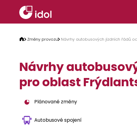
Přeskočit na obsah
Změny provozu
Návrhy autobusových jízdních řádů od 
Návrhy autobusových
pro oblast Frýdlan
Plánované změny
Autobusové spojení