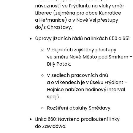
návazností ve Frýdlantu na vlaky směr
Liberec (zejména pro obce Kunratice
a Heřmanice) a v Nové Vsi přestupy
do/z Chrastavy.
Úpravy jízdních řádů na linkách 650 a 651:
V Hejnicích zajištěny přestupy
ve směru Nové Město pod Smrkem –
Bílý Potok.
V sedlech pracovních dnů
a o víkendech je v úseku Frýdlant –
Hejnice nabízen hodinový interval
spojů.
Rozšíření obsluhy Smědavy.
Linka 660: Navrženo prodloužení linky
do Zawidówa.