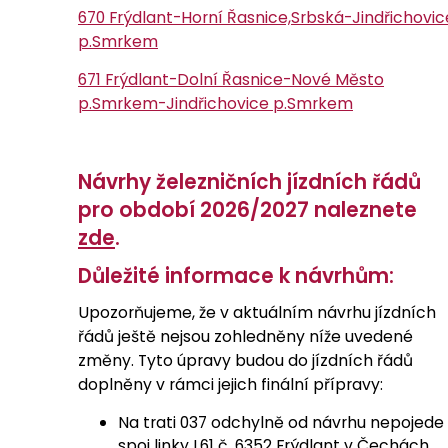
670 Frýdlant-Horní Řasnice,Srbská-Jindřichovic
p.Smrkem
671 Frýdlant-Dolní Řasnice-Nové Město
p.Smrkem-Jindřichovice p.Smrkem
Návrhy železničních jízdních řádů
pro období 2026/2027 naleznete
zde
.
Důležité informace k návrhům:
Upozorňujeme, že v aktuálním návrhu jízdních
řádů ještě nejsou zohledněny níže uvedené
změny. Tyto úpravy budou do jízdních řádů
doplněny v rámci jejich finální přípravy:
Na trati 037 odchylně od návrhu nepojede
spoj linky L61 č. 6352 Frýdlant v Čechách