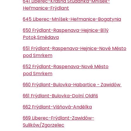
641 Liberec-Krásná Studánka-Mníšek-
Heřmanice-Frýdlant
645 Liberec-Mníšek-Heřmanice-Bogatynia
650 Frýdlant-Raspenava-Hejnice-Bílý
Potok,Smědava
651 Frýdlant-Raspenava-Hejnice-Nové Město
pod Smrkem
652 Frýdlant-Raspenava-Nové Město
pod Smrkem
660 Frýdlant-Bulovka-Habartice - Zawidów
661 Frýdlant-Bulovka-Dolní Oldřiš
662 Frýdlant-Višňová-Andělka
669 Liberec-Frýdlant-Zawidów-
Sulików/Zgorzelec