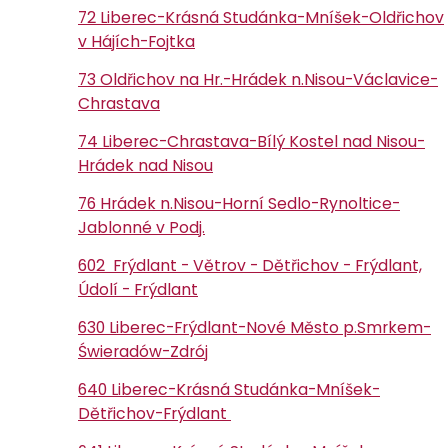
72 Liberec-Krásná Studánka-Mníšek-Oldřichov
v Hájích-Fojtka
73 Oldřichov na Hr.-Hrádek n.Nisou-Václavice-
Chrastava
74 Liberec-Chrastava-Bílý Kostel nad Nisou-
Hrádek nad Nisou
76 Hrádek n.Nisou-Horní Sedlo-Rynoltice-
Jablonné v Podj.
602 Frýdlant - Větrov - Dětřichov - Frýdlant,
Údolí - Frýdlant
630 Liberec-Frýdlant-Nové Město p.Smrkem-
Świeradów-Zdrój
640 Liberec-Krásná Studánka-Mníšek-
Dětřichov-Frýdlant