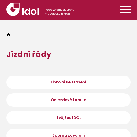
Přeskočit na obsah
Vše o veřejné dopravě
v Libereckém kraji
Jízdní řády
Linkové ke stažení
Odjezdové tabule
TvůjBus IDOL
Spoj na zavolání