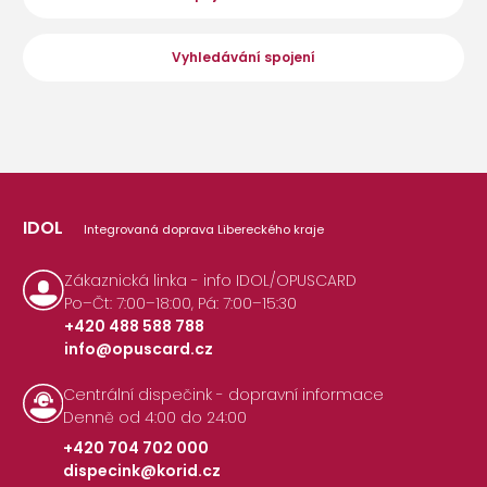
Vyhledávání spojení
IDOL
Integrovaná doprava Libereckého kraje
Zákaznická linka - info IDOL/OPUSCARD
Po–Čt: 7:00–18:00, Pá: 7:00–15:30
+420 488 588 788
info@opuscard.cz
|
Centrální dispečink - dopravní informace
Denně od 4:00 do 24:00
+420 704 702 000
dispecink@korid.cz
|