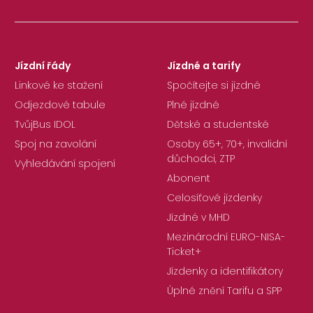
Jízdní řády
Jízdné a tarify
Linkové ke stažení
Spočítejte si jízdné
Odjezdové tabule
Plné jízdné
TvůjBus IDOL
Dětské a studentské
Spoj na zavolání
Osoby 65+, 70+, invalidní
důchodci, ZTP
Vyhledávání spojení
Abonent
Celosíťové jízdenky
Jízdné v MHD
Mezinárodní EURO-NISA-
Ticket+
Jízdenky a identifikátory
Úplné znění Tarifu a SPP