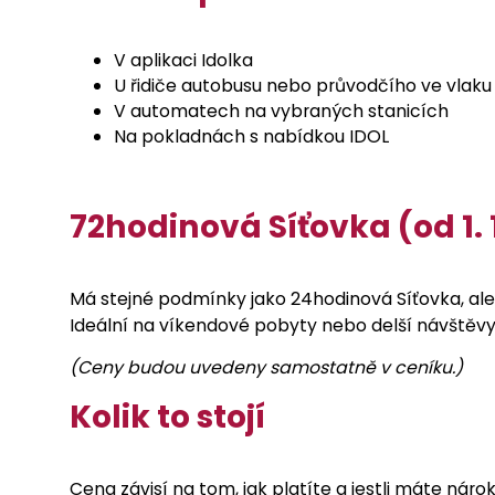
V aplikaci Idolka
U řidiče autobusu nebo průvodčího ve vlaku
V automatech na vybraných stanicích
Na pokladnách s nabídkou IDOL
72hodinová Síťovka (od 1. 
Má stejné podmínky jako 24hodinová Síťovka, ale
Ideální na víkendové pobyty nebo delší návštěvy
(Ceny budou uvedeny samostatně v ceníku.)
Kolik to stojí
Cena závisí na tom, jak platíte a jestli máte nárok