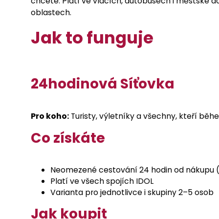
chcete. Platí ve vlacích, autobusech i městské do
oblastech.
Jak to funguje
24hodinová Síťovka
Pro koho:
Turisty, výletníky a všechny, kteří běh
Co získáte
Neomezené cestování 24 hodin od nákupu (
Platí ve všech spojích IDOL
Varianta pro jednotlivce i skupiny 2–5 osob
Jak koupit