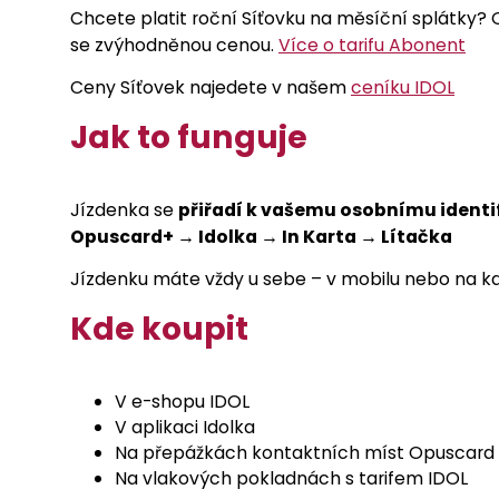
Chcete platit roční Síťovku na měsíční splátky? 
se zvýhodněnou cenou.
Více o tarifu Abonent
Ceny Síťovek najedete v našem
ceníku IDOL
Jak to funguje
Jízdenka se
přiřadí k vašemu osobnímu identi
Opuscard+ → Idolka → In Karta → Lítačka
Jízdenku máte vždy u sebe – v mobilu nebo na ka
Kde koupit
V e-shopu IDOL
V aplikaci Idolka
Na přepážkách kontaktních míst Opuscard
Na vlakových pokladnách s tarifem IDOL