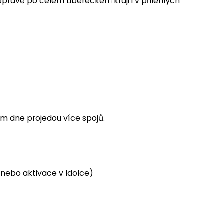
pravě po celém Libereckém kraji i v přilehlých
em dne projedou více spojů.
nebo aktivace v Idolce)