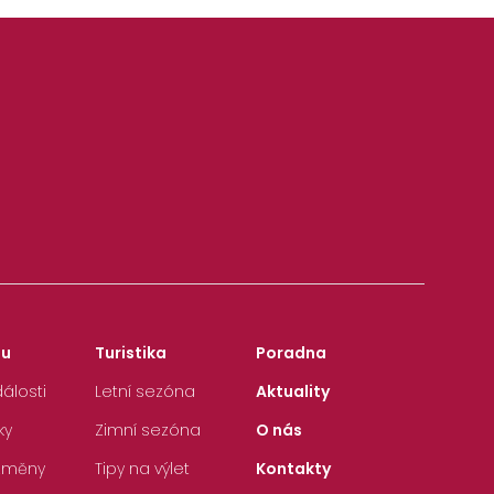
zu
Turistika
Poradna
álosti
Letní sezóna
Aktuality
ky
Zimní sezóna
O nás
 změny
Tipy na výlet
Kontakty