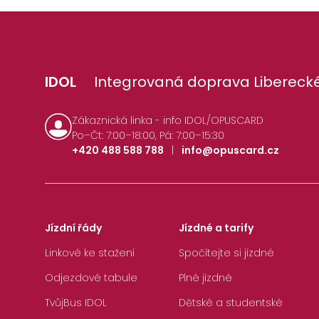
IDOL
Integrovaná doprava Liberecké
Zákaznická linka - info IDOL/OPUSCARD
Po–Čt: 7:00–18:00, Pá: 7:00–15:30
+420 488 588 788
|
info@opuscard.cz
Jízdní řády
Jízdné a tarify
Linkové ke stažení
Spočítejte si jízdné
Odjezdové tabule
Plné jízdné
TvůjBus IDOL
Dětské a studentské