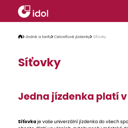
Přeskočit na obsah
Jízdné a tarify
Celosíťové jízdenky
Síťovky
Síťovky
Jedna jízdenka platí 
Síťovka
je vaše univerzální jízdenka do všech sp