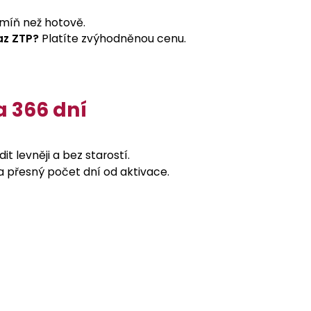
míň než hotově.
az ZTP?
Platíte zvýhodněnou cenu.
a 366 dní
dit levněji a bez starostí.
na přesný počet dní od aktivace.