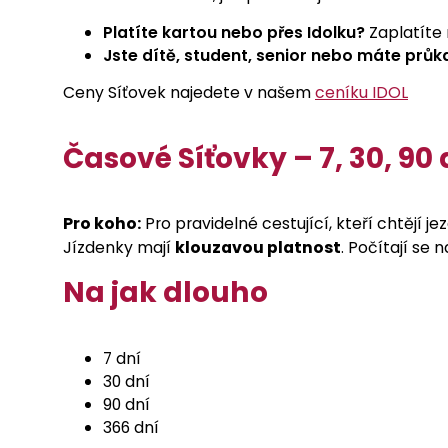
Platíte kartou nebo přes Idolku?
Zaplatíte 
Jste dítě, student, senior nebo máte průk
Ceny Síťovek najedete v našem
ceníku IDOL
Časové Síťovky – 7, 30, 90 
Pro koho:
Pro pravidelné cestující, kteří chtějí jez
Jízdenky mají
klouzavou platnost
. Počítají se 
Na jak dlouho
7 dní
30 dní
90 dní
366 dní