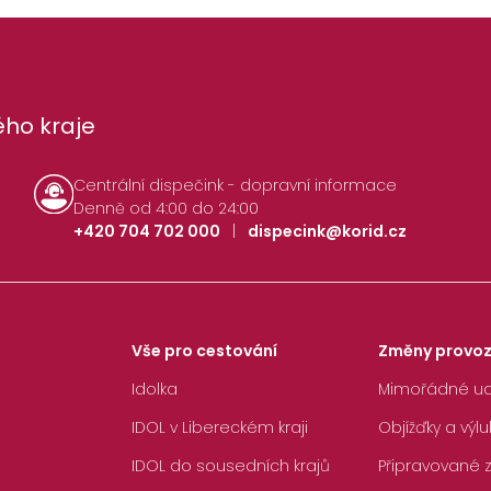
ho kraje
Centrální dispečink - dopravní informace
Denně od 4:00 do 24:00
+420 704 702 000
|
dispecink@korid.cz
Vše pro cestování
Změny provo
Idolka
Mimořádné ud
IDOL v Libereckém kraji
Objížďky a výlu
IDOL do sousedních krajů
Připravované