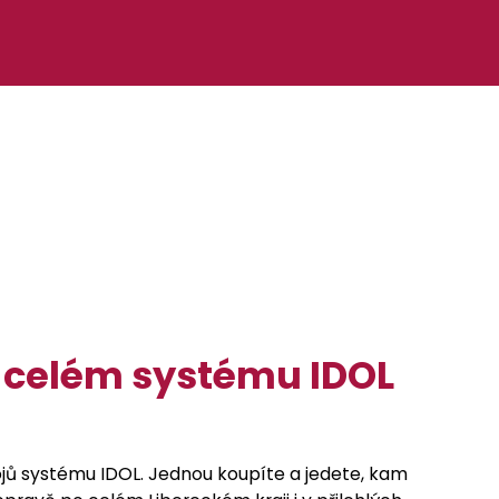
v celém systému IDOL
ojů systému IDOL. Jednou koupíte a jedete, kam