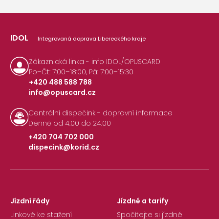
IDOL
Integrovaná doprava Libereckého kraje
Zákaznická linka - info IDOL/OPUSCARD
Po–Čt: 7:00–18:00, Pá: 7:00–15:30
+420 488 588 788
info@opuscard.cz
|
Centrální dispečink - dopravní informace
Denně od 4:00 do 24:00
+420 704 702 000
dispecink@korid.cz
|
Jízdní řády
Jízdné a tarify
Linkové ke stažení
Spočítejte si jízdné