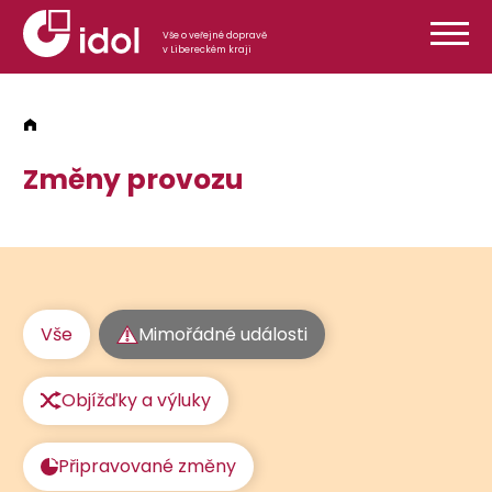
Přeskočit na obsah
Vše o veřejné dopravě
v Libereckém kraji
Změny provozu
Vše
Mimořádné události
Objížďky a výluky
Připravované změny