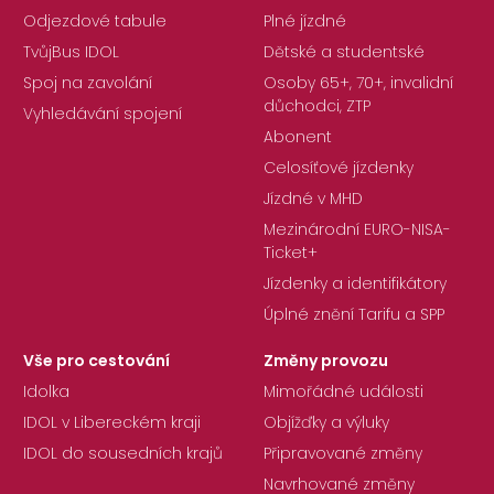
Odjezdové tabule
Plné jízdné
TvůjBus IDOL
Dětské a studentské
Spoj na zavolání
Osoby 65+, 70+, invalidní
důchodci, ZTP
Vyhledávání spojení
Abonent
Celosíťové jízdenky
Jízdné v MHD
Mezinárodní EURO-NISA-
Ticket+
Jízdenky a identifikátory
Úplné znění Tarifu a SPP
Vše pro cestování
Změny provozu
Idolka
Mimořádné události
IDOL v Libereckém kraji
Objížďky a výluky
IDOL do sousedních krajů
Připravované změny
Navrhované změny