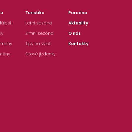
zu
Turistika
Poradna
álosti
Letní sezóna
Aktuality
ky
Zimní sezóna
O nás
 změny
Tipy na výlet
Kontakty
měny
Síťové jízdenky