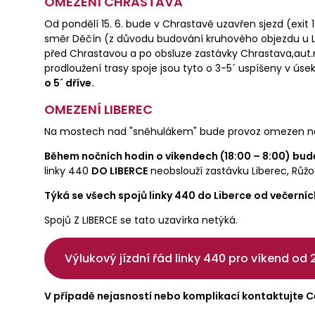
OMEZENÍ CHRASTAVA
Od pondělí 15. 6. bude v Chrastavě uzavřen sjezd (exit 1
směr Děčín (z důvodu budování kruhového objezdu u Lidl
před Chrastavou a po obsluze zastávky Chrastava,aut.ná
prodloužení trasy spoje jsou tyto o 3-5´ uspíšeny v úse
o 5´ dříve.
OMEZENÍ LIBEREC
Na mostech nad "sněhulákem" bude provoz omezen na 1
Během nočních hodin o víkendech (18:00 – 8:00) bud
linky 440
DO LIBERCE
neobslouží zastávku Liberec, Růžodo
Týká se všech spojů linky 440 do Liberce od večerníc
Spojů Z LIBERCE se tato uzavírka netýká.
Výlukový jízdní řád linky 440 pro víkend od 2
V případě nejasností nebo komplikací kontaktujte C