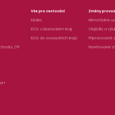
Vše pro cestování
Změny provo
Idolka
Mimořádné ud
IDOL v Libereckém kraji
Objížďky a výlu
IDOL do sousedních krajů
Připravované
chodci, ZTP
Navrhované z
et+