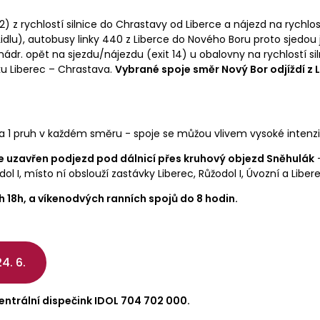
2) z rychlostí silnice do Chrastavy od Liberce a nájezd na rychlos
u), autobusy linky 440 z Liberce do Nového Boru proto sjedou ji
dr. opět na sjezdu/nájezdu (exit 14) u obalovny na rychlostí sil
ku Liberec – Chrastava.
Vybrané spoje směr Nový Bor odjíždí z 
 pruh v každém směru - spoje se můžou vlivem vysoké intenzit
e uzavřen podjezd pod dálnicí přes kruhový objezd Sněhulák
–
l I, místo ní obslouží zastávky Liberec, Růžodol I, Úvozní a Liberec
h 18h, a víkenodvých ranních spojů do 8 hodin.
4. 6.
entrální dispečink IDOL 704 702 000.