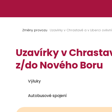
Přeskočit na obsah
Změny provozu
Uzavírky v Chrastavě a v Liberci ovliv
Uzavírky v Chrastav
z/do Nového Boru
Výluky
Autobusové spojení