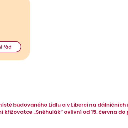
í řád
 místě budovaného Lidlu a v Liberci na dálničníc
 křižovatce „Sněhulák“ ovlivní od 15. června do 