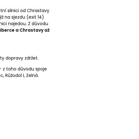
tní silnici od Chrastavy
ž na sjezdu (exit 14)
nici najedou. Z důvodu
Liberce a Chrastavy až
y dopravy zdržet.
 z toho důvodu spoje
, Růžodol I, Zelná.