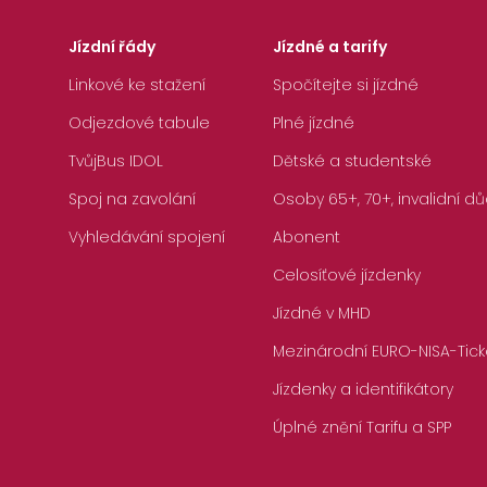
Jízdní řády
Jízdné a tarify
Linkové ke stažení
Spočítejte si jízdné
Odjezdové tabule
Plné jízdné
TvůjBus IDOL
Dětské a studentské
Spoj na zavolání
Osoby 65+, 70+, invalidní dů
Vyhledávání spojení
Abonent
Celosíťové jízdenky
Jízdné v MHD
Mezinárodní EURO-NISA-Tick
Jízdenky a identifikátory
Úplné znění Tarifu a SPP