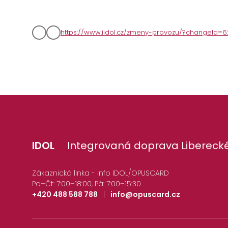
https://www.iidol.cz/zmeny-provozu/?changeId=6
IDOL
Integrovaná doprava Liberecké
Zákaznická linka - info IDOL/OPUSCARD
Po–Čt: 7:00–18:00, Pá: 7:00–15:30
+420 488 588 788
|
info@opuscard.cz