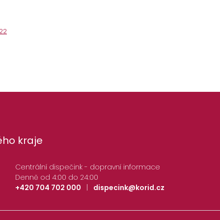
22
ho kraje
Centrální dispečink - dopravní informace
Denně od 4:00 do 24:00
+420 704 702 000
|
dispecink@korid.cz