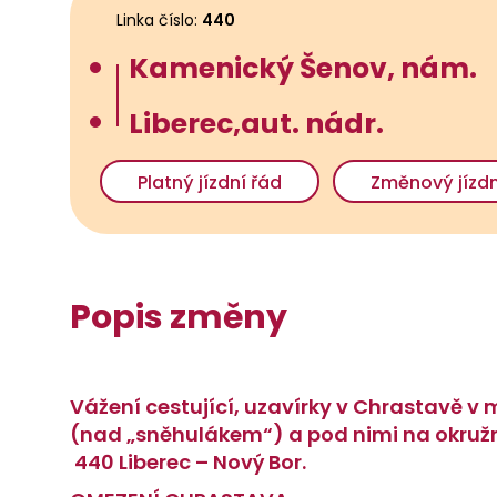
Linka číslo:
440
Kamenický Šenov, nám.
Liberec,aut. nádr.
Platný jízdní řád
Změnový jízdn
Popis změny
Vážení cestující, uzavírky v Chrastavě v
(nad „sněhulákem“) a pod nimi na okružní
440 Liberec – Nový Bor.