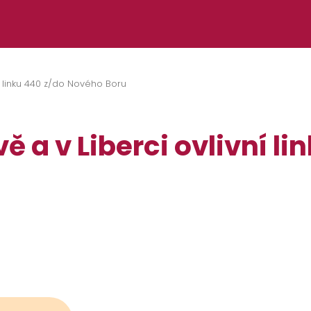
ní linku 440 z/do Nového Boru
ě a v Liberci ovlivní li