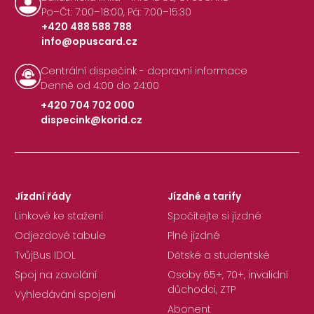
Po–Čt: 7:00–18:00, Pá: 7:00–15:30
+420 488 588 788
info@opuscard.cz
|
Centrální dispečink - dopravní informace
Denně od 4:00 do 24:00
+420 704 702 000
dispecink@korid.cz
|
Jízdní řády
Jízdné a tarify
Linkové ke stažení
Spočítejte si jízdné
Odjezdové tabule
Plné jízdné
TvůjBus IDOL
Dětské a studentské
Spoj na zavolání
Osoby 65+, 70+, invalidní
důchodci, ZTP
Vyhledávání spojení
Abonent