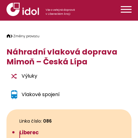
Přeskočit na obsah
Vše o veřejné dopravě
v Libereckém kraji
Změny provozu
Náhradní vlaková doprava
Mimoň – Česká Lípa
Výluky
Vlakové spojení
Linka číslo:
086
Liberec