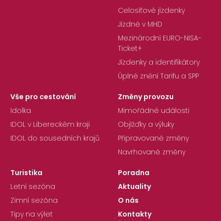
Celosíťové jízdenky
Jízdné v MHD
Mezinárodní EURO-NISA-
Ticket+
Jízdenky a identifikátory
Úplné znění Tarifu a SPP
Vše pro cestování
Změny provozu
Idolka
Mimořádné události
IDOL v Libereckém kraji
Objížďky a výluky
IDOL do sousedních krajů
Připravované změny
Navrhované změny
Turistika
Poradna
Letní sezóna
Aktuality
Zimní sezóna
O nás
Tipy na výlet
Kontakty