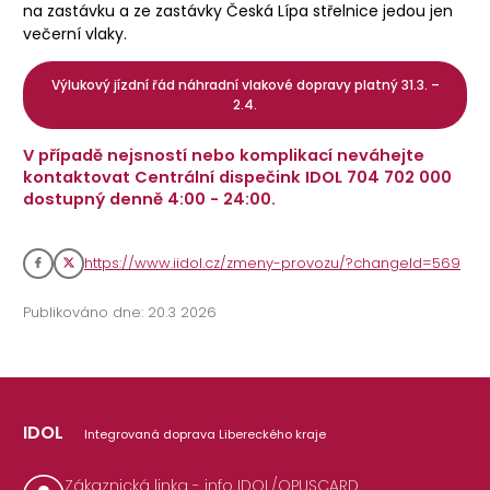
na zastávku a ze zastávky Česká Lípa střelnice jedou jen
večerní vlaky.
Výlukový jízdní řád náhradní vlakové dopravy platný 31.3. –
2.4.
V případě nejsností nebo komplikací neváhejte
kontaktovat Centrální dispečink IDOL 704 702 000
dostupný denně 4:00 - 24:00.
https://www.iidol.cz/zmeny-provozu/?changeId=569
Publikováno dne: 20.3 2026
IDOL
Integrovaná doprava Libereckého kraje
Zákaznická linka - info IDOL/OPUSCARD