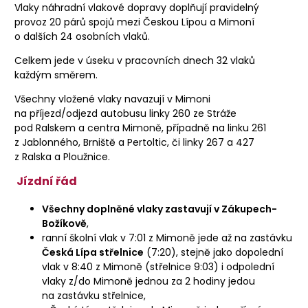
Vlaky náhradní vlakové dopravy doplňují pravidelný
provoz 20 párů spojů mezi Českou Lípou a Mimoní
o dalších 24 osobních vlaků.
Celkem jede v úseku v pracovních dnech 32 vlaků
každým směrem.
Všechny vložené vlaky navazují v Mimoni
na příjezd/odjezd autobusu linky 260 ze Stráže
pod Ralskem a centra Mimoně, případně na linku 261
z Jablonného, Brniště a Pertoltic, či linky 267 a 427
z Ralska a Ploužnice.
Jízdní řád
Všechny doplněné vlaky zastavují v Zákupech-
Božíkově
,
ranní školní vlak v 7:01 z Mimoně jede až na zastávku
Česká Lípa střelnice
(7:20), stejně jako dopolední
vlak v 8:40 z Mimoně (střelnice 9:03) i odpolední
vlaky z/do Mimoně jednou za 2 hodiny jedou
na zastávku střelnice,