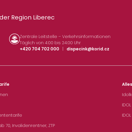
der Region Liberec
Zentrale Leitstelle – Verkehrsinformationen
Täglich von 4:00 bis 24:00 Uhr
+420 704 702 000
|
dispecink@korid.cz
arife
Alle
hnen
Idol
IDOL
ententarife
IDOL
b 70, Invalidenrentner, ZTP