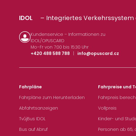
IDOL
– Integriertes Verkehrssystem 
Kundenservice – Informationen zu
IDOL/OPUSCARD
Mo–Fr von 7:00 bis 15:30 Uhr
+420 488 588 788
|
info@opuscard.cz
Fahrpläne
Fahrpreise und T
Fahrpläne zum Herunterladen
Fahrpreis berec
Abfahrtsanzeigen
Vollpreis
TvůjBus IDOL
Kinder- und Stud
Bus auf Abruf
Personen ab 65, a