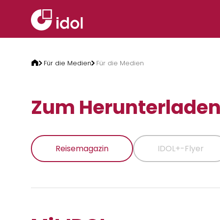
Zum Inhalt springen
Für die Medien
Für die Medien
Zum Herunterlade
Reisemagazin
IDOL+-Flyer