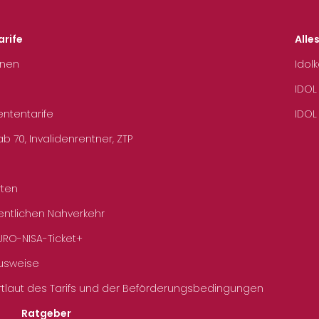
arife
Alle
hnen
Idol
IDOL
ententarife
IDOL
b 70, Invalidenrentner, ZTP
rten
entlichen Nahverkehr
URO-NISA-Ticket+
Ausweise
rtlaut des Tarifs und der Beförderungsbedingungen
Ratgeber