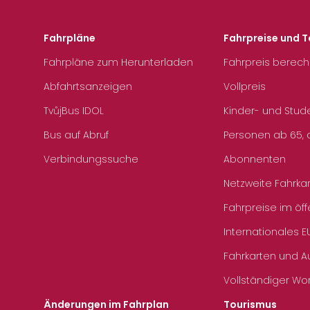
Fahrpläne
Fahrpreise und T
Fahrpläne zum Herunterladen
Fahrpreis berec
Abfahrtsanzeigen
Vollpreis
TvůjBus IDOL
Kinder- und Stud
Bus auf Abruf
Personen ab 65, a
Verbindungssuche
Abonnenten
Netzweite Fahrka
Fahrpreise im öff
Internationales E
Fahrkarten und 
Vollständiger Wo
Änderungen im Fahrplan
Tourismus