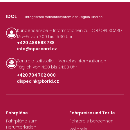
IDOL
– Integriertes Verkehrssystem der Region Liberec
Kundenservice – Informationen zu IDOL/OPUSCARD
Mo–Fr von 7:00 bis 15:30 Uhr
+420 488 588 788
info@opuscard.cz
|
Zentrale Leitstelle – Verkehrsinformationen
Täglich von 4:00 bis 24:00 Uhr
+420 704 702 000
dispecink@korid.cz
|
Fahrpläne
Fahrpreise und Tarife
Fahrpläne zum
Fahrpreis berechnen
Herunterladen
Vollpreis