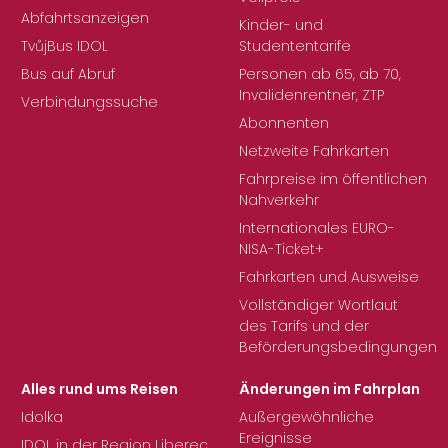
Abfahrtsanzeigen
Kinder- und
TvůjBus IDOL
Studententarife
Bus auf Abruf
Personen ab 65, ab 70,
Invalidenrentner, ZTP
Verbindungssuche
Abonnenten
Netzweite Fahrkarten
Fahrpreise im öffentlichen
Nahverkehr
Internationales EURO-
NISA-Ticket+
Fahrkarten und Ausweise
Vollständiger Wortlaut
des Tarifs und der
Beförderungsbedingungen
Alles rund ums Reisen
Änderungen im Fahrplan
Idolka
Außergewöhnliche
Ereignisse
IDOL in der Region Liberec