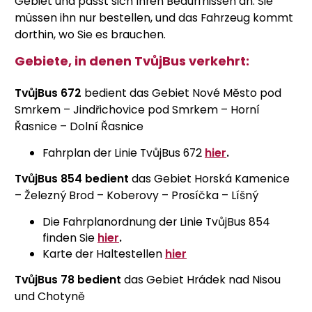
Gebiet und passt sich Ihren Bedürfnissen an. Sie
müssen ihn nur bestellen, und das Fahrzeug kommt
dorthin, wo Sie es brauchen.
Gebiete, in denen TvůjBus verkehrt:
TvůjBus 672
bedient das Gebiet Nové Město pod
Smrkem – Jindřichovice pod Smrkem – Horní
Řasnice – Dolní Řasnice
Fahrplan der Linie TvůjBus 672
hier
.
TvůjBus 854 bedient
das Gebiet Horská Kamenice
– Železný Brod – Koberovy – Prosíčka – Líšný
Die Fahrplanordnung der Linie TvůjBus 854
finden Sie
hier
.
Karte der Haltestellen
hier
TvůjBus 78 bedient
das Gebiet Hrádek nad Nisou
und Chotyně