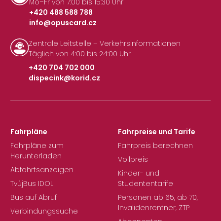
Mo–Fr von 7:00 bis 15:30 Uhr
+420 488 588 788
info@opuscard.cz
|
Zentrale Leitstelle – Verkehrsinformationen
Täglich von 4:00 bis 24:00 Uhr
+420 704 702 000
dispecink@korid.cz
|
Fahrpläne
Fahrpreise und Tarife
Fahrpläne zum
Fahrpreis berechnen
Herunterladen
Vollpreis
Abfahrtsanzeigen
Kinder- und
TvůjBus IDOL
Studententarife
Bus auf Abruf
Personen ab 65, ab 70,
Invalidenrentner, ZTP
Verbindungssuche