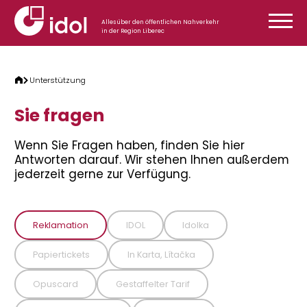
Zum Inhalt springen
Alles über den öffentlichen Nahverkehr
in der Region Liberec
Unterstützung
Sie fragen
Wenn Sie Fragen haben, finden Sie hier
Antworten darauf. Wir stehen Ihnen außerdem
jederzeit gerne zur Verfügung.
Reklamation
IDOL
Idolka
Papiertickets
In Karta, Lítačka
Opuscard
Gestaffelter Tarif