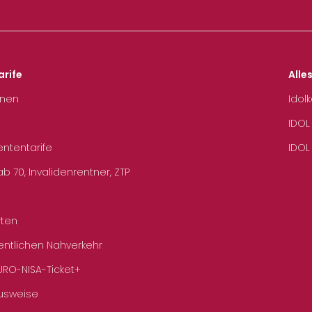
arife
Alle
hnen
Idol
IDOL
ententarife
IDOL
b 70, Invalidenrentner, ZTP
rten
entlichen Nahverkehr
URO-NISA-Ticket+
Ausweise