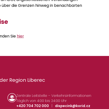
ie über die Grenzen hinweg in benachbarten
ise
finden Sie
hier
der Region Liberec
Zentrale Leitstelle – Verkehrsinformationen
Täglich von 4:00 bis 24:00 Uhr
+420 704 702 000
|
dispecink@korid.cz