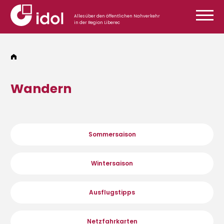
Zum Inhalt springen
Alles über den öffentlichen Nahverkehr
in der Region Liberec
Wandern
Sommersaison
Wintersaison
Ausflugstipps
Netzfahrkarten