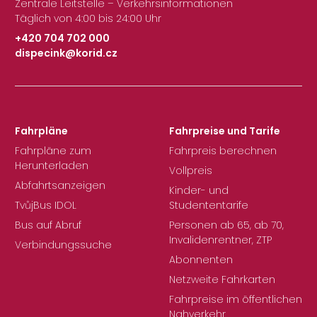
Zentrale Leitstelle – Verkehrsinformationen
Täglich von 4:00 bis 24:00 Uhr
+420 704 702 000
dispecink@korid.cz
|
Fahrpläne
Fahrpreise und Tarife
Fahrpläne zum
Fahrpreis berechnen
Herunterladen
Vollpreis
Abfahrtsanzeigen
Kinder- und
TvůjBus IDOL
Studententarife
Bus auf Abruf
Personen ab 65, ab 70,
Invalidenrentner, ZTP
Verbindungssuche
Abonnenten
Netzweite Fahrkarten
Fahrpreise im öffentlichen
Nahverkehr