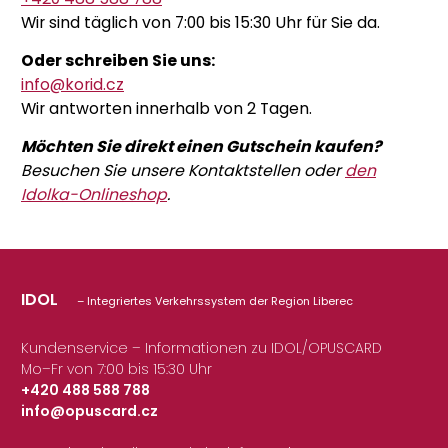
Wir sind täglich von 7:00 bis 15:30 Uhr für Sie da.
Oder schreiben Sie uns:
info@korid.cz
Wir antworten innerhalb von 2 Tagen.
Möchten Sie direkt einen Gutschein kaufen?
Besuchen Sie unsere Kontaktstellen oder
den
Idolka-Onlineshop
.
IDOL
– Integriertes Verkehrssystem der Region Liberec
Kundenservice – Informationen zu IDOL/OPUSCARD
Mo–Fr von 7:00 bis 15:30 Uhr
+420 488 588 788
info@opuscard.cz
|