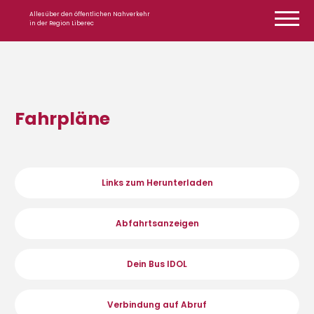
Zum Inhalt springen
Alles über den öffentlichen Nahverkehr
in der Region Liberec
Fahrpläne
Links zum Herunterladen
Abfahrtsanzeigen
Dein Bus IDOL
Verbindung auf Abruf