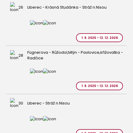
26
Liberec - Krásná Studánka - Stráž n.Nisou
1. 9. 2025 - 12. 12. 2026
Fügnerova - Růžodol,Mlýn - Pavlovice,křižovatka -
28
Radčice
1. 9. 2025 - 12. 12. 2026
30
Liberec - Stráž n.Nisou