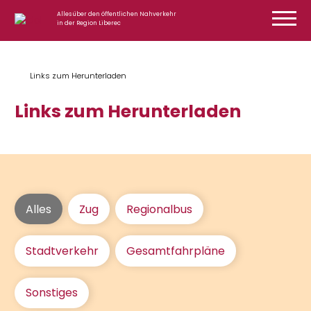
Zum Inhalt springen
Alles über den öffentlichen Nahverkehr
in der Region Liberec
Links zum Herunterladen
Links zum Herunterladen
Alles
Zug
Regionalbus
Stadtverkehr
Gesamtfahrpläne
Sonstiges