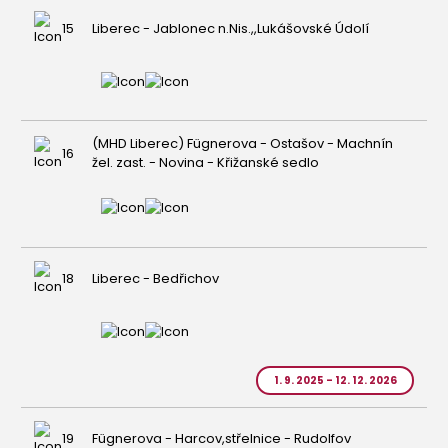
15
Liberec - Jablonec n.Nis.,,Lukášovské Údolí
(MHD Liberec) Fügnerova - Ostašov - Machnín
16
žel. zast. - Novina - Křižanské sedlo
18
Liberec - Bedřichov
1. 9. 2025 - 12. 12. 2026
19
Fügnerova - Harcov,střelnice - Rudolfov