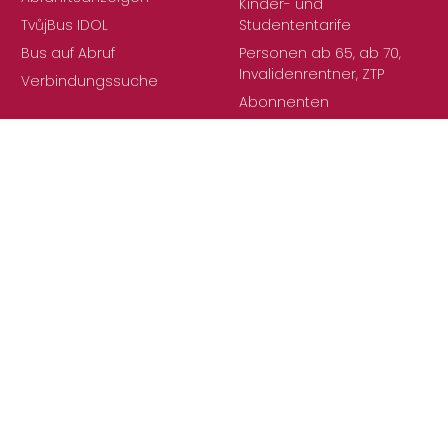
Abfahrtsanzeigen
Kinder- und
TvůjBus IDOL
Studententarife
Bus auf Abruf
Personen ab 65, ab 70,
Invalidenrentner, ZTP
Verbindungssuche
Abonnenten
Netzweite Fahrkarten
Fahrpreise im öffentlichen
Nahverkehr
Internationales EURO-
NISA-Ticket+
Fahrkarten und Ausweise
Vollständiger Wortlaut
des Tarifs und der
Beförderungsbedingungen
Alles rund ums Reisen
Änderungen im Fahrplan
Idolka
Außergewöhnliche
Ereignisse
IDOL in der Region Liberec