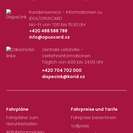
IDOL
– Integriertes Verkehrssystem der Region Liberec
Kundenservice – Informationen zu
IDOL/OPUSCARD
Mo–Fr von 7:00 bis 15:30 Uhr
+420 488 588 788
info@opuscard.cz
|
Zentrale Leitstelle –
Verkehrsinformationen
Täglich von 4:00 bis 24:00 Uhr
+420 704 702 000
dispecink@korid.cz
|
Fahrpläne
Fahrpreise und Tarife
Fahrpläne zum
Fahrpreis berechnen
Herunterladen
Vollpreis