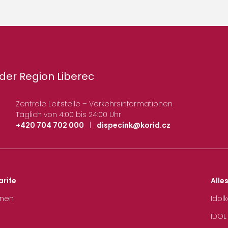
der Region Liberec
Zentrale Leitstelle – Verkehrsinformationen
Täglich von 4:00 bis 24:00 Uhr
+420 704 702 000
|
dispecink@korid.cz
arife
Alle
hnen
Idol
IDOL