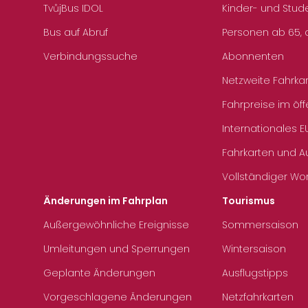
TvůjBus IDOL
Kinder- und Stud
Bus auf Abruf
Personen ab 65, a
Verbindungssuche
Abonnenten
Netzweite Fahrka
Fahrpreise im öff
Internationales E
Fahrkarten und 
Vollständiger Wo
Änderungen im Fahrplan
Tourismus
Außergewöhnliche Ereignisse
Sommersaison
Umleitungen und Sperrungen
Wintersaison
Geplante Änderungen
Ausflugstipps
Vorgeschlagene Änderungen
Netzfahrkarten