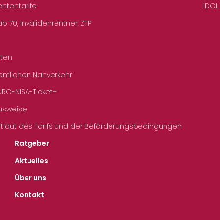
ententarife
IDOL
b 70, Invalidenrentner, ZTP
rten
entlichen Nahverkehr
URO-NISA-Ticket+
Ausweise
rtlaut des Tarifs und der Beförderungsbedingungen
Ratgeber
Aktuelles
Über uns
Kontakt