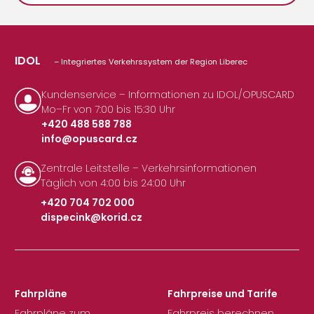
IDOL
– Integriertes Verkehrssystem der Region Liberec
Kundenservice – Informationen zu IDOL/OPUSCARD
Mo–Fr von 7:00 bis 15:30 Uhr
+420 488 588 788
info@opuscard.cz
|
Zentrale Leitstelle – Verkehrsinformationen
Täglich von 4:00 bis 24:00 Uhr
+420 704 702 000
dispecink@korid.cz
|
Fahrpläne
Fahrpreise und Tarife
Fahrpläne zum
Fahrpreis berechnen