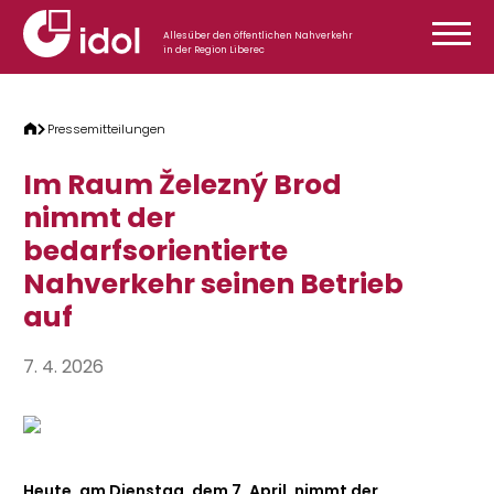
Zum Inhalt springen
Alles über den öffentlichen Nahverkehr
in der Region Liberec
Pressemitteilungen
Im Raum Železný Brod
nimmt der
bedarfsorientierte
Nahverkehr seinen Betrieb
auf
7. 4. 2026
Heute, am Dienstag, dem 7. April, nimmt der