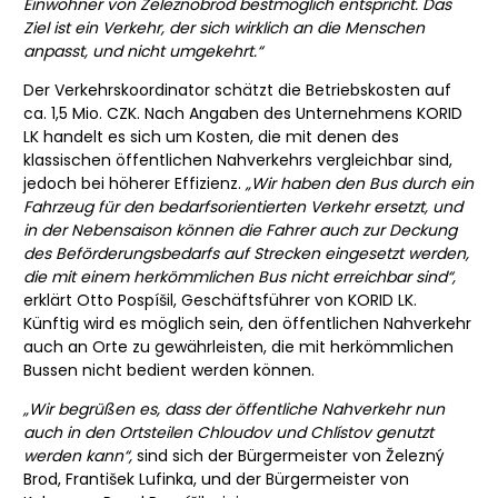
Einwohner von Železnobrod bestmöglich entspricht. Das
Ziel ist ein Verkehr, der sich wirklich an die Menschen
anpasst, und nicht umgekehrt.“
Der Verkehrskoordinator schätzt die Betriebskosten auf
ca. 1,5 Mio. CZK. Nach Angaben des Unternehmens KORID
LK handelt es sich um Kosten, die mit denen des
klassischen öffentlichen Nahverkehrs vergleichbar sind,
jedoch bei höherer Effizienz.
„Wir haben den Bus durch ein
Fahrzeug für den bedarfsorientierten Verkehr ersetzt, und
in der Nebensaison können die Fahrer auch zur Deckung
des Beförderungsbedarfs auf Strecken eingesetzt werden,
die mit einem herkömmlichen Bus nicht erreichbar sind“,
erklärt Otto Pospíšil, Geschäftsführer von KORID LK.
Künftig wird es möglich sein, den öffentlichen Nahverkehr
auch an Orte zu gewährleisten, die mit herkömmlichen
Bussen nicht bedient werden können.
„Wir begrüßen es, dass der öffentliche Nahverkehr nun
auch in den Ortsteilen Chloudov und Chlístov genutzt
werden kann“,
sind sich der Bürgermeister von Železný
Brod, František Lufinka, und der Bürgermeister von