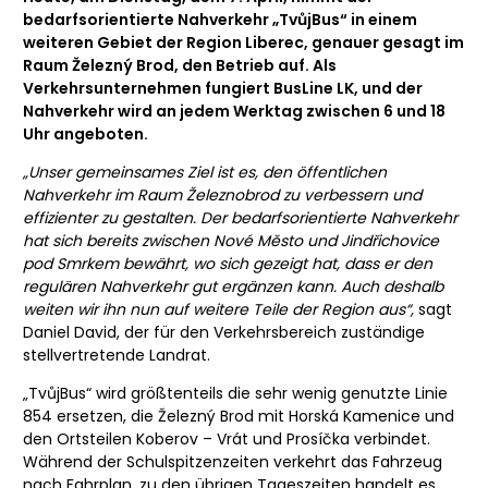
bedarfsorientierte Nahverkehr „TvůjBus“ in einem
weiteren Gebiet der Region Liberec, genauer gesagt im
Raum Železný Brod, den Betrieb auf. Als
Verkehrsunternehmen fungiert BusLine LK, und der
Nahverkehr wird an jedem Werktag zwischen 6 und 18
Uhr angeboten.
„Unser gemeinsames Ziel ist es, den öffentlichen
Nahverkehr im Raum Železnobrod zu verbessern und
effizienter zu gestalten.
Der bedarfsorientierte Nahverkehr
hat sich bereits zwischen Nové Město und Jindřichovice
pod Smrkem bewährt, wo sich gezeigt hat, dass er den
regulären Nahverkehr gut ergänzen kann. Auch deshalb
weiten wir ihn nun auf weitere Teile der Region aus“,
sagt
Daniel David, der für den Verkehrsbereich zuständige
stellvertretende Landrat.
„TvůjBus“ wird größtenteils die sehr wenig genutzte Linie
854 ersetzen, die Železný Brod mit Horská Kamenice und
den Ortsteilen Koberov – Vrát und Prosíčka verbindet.
Während der Schulspitzenzeiten verkehrt das Fahrzeug
nach Fahrplan, zu den übrigen Tageszeiten handelt es