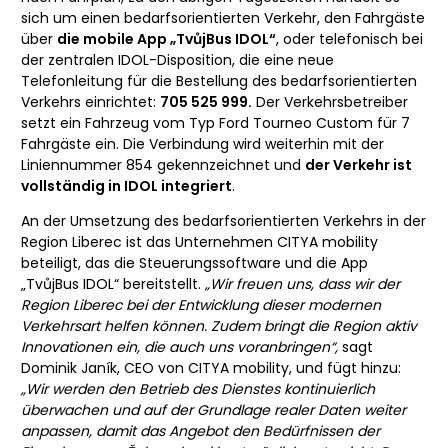
sich um einen bedarfsorientierten Verkehr, den Fahrgäste
über
die mobile App „TvůjBus IDOL“
, oder telefonisch bei
der zentralen IDOL-Disposition, die eine neue
Telefonleitung für die Bestellung des bedarfsorientierten
Verkehrs einrichtet:
705 525 999.
Der Verkehrsbetreiber
setzt ein Fahrzeug vom Typ Ford Tourneo Custom für 7
Fahrgäste ein. Die Verbindung wird weiterhin mit der
Liniennummer 854 gekennzeichnet und
der Verkehr ist
vollständig in IDOL integriert
.
An der Umsetzung des bedarfsorientierten Verkehrs in der
Region Liberec ist das Unternehmen CITYA mobility
beteiligt, das die Steuerungssoftware und die App
„TvůjBus IDOL“ bereitstellt.
„Wir freuen uns, dass wir der
Region Liberec bei der Entwicklung dieser modernen
Verkehrsart helfen können. Zudem bringt die Region aktiv
Innovationen ein, die auch uns voranbringen“,
sagt
Dominik Janík, CEO von CITYA mobility, und fügt hinzu:
„Wir werden den Betrieb des Dienstes kontinuierlich
überwachen und auf der Grundlage realer Daten weiter
anpassen, damit das Angebot den Bedürfnissen der