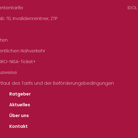
ententarife
IDOL
b 70, Invalidenrentner, ZTP
rten
entlichen Nahverkehr
URO-NISA-Ticket+
Ausweise
rtlaut des Tarifs und der Beförderungsbedingungen
Ratgeber
Aktuelles
Über uns
Kontakt