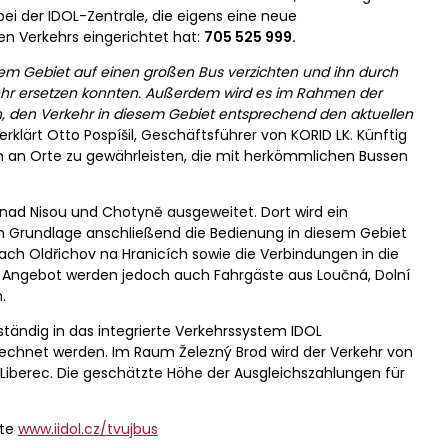
 bei der IDOL-Zentrale, die eigens eine neue
n Verkehrs eingerichtet hat:
705 525 999.
iesem Gebiet auf einen großen Bus verzichten und ihn durch
kehr ersetzen konnten. Außerdem wird es im Rahmen der
n, den Verkehr in diesem Gebiet entsprechend den aktuellen
erklärt Otto Pospíšil, Geschäftsführer von KORID LK. Künftig
ch an Orte zu gewährleisten, die mit herkömmlichen Bussen
 nad Nisou und Chotyně ausgeweitet. Dort wird ein
en Grundlage anschließend die Bedienung in diesem Gebiet
n nach Oldřichov na Hranicích sowie die Verbindungen in die
m Angebot werden jedoch auch Fahrgäste aus Loučná, Dolní
.
lständig in das integrierte Verkehrssystem IDOL
echnet werden. Im Raum Železný Brod wird der Verkehr von
 Liberec. Die geschätzte Höhe der Ausgleichszahlungen für
ite
www.iidol.cz/tvujbus