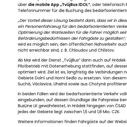
über
die mobile App „TvůjBus IDOL“
, oder telefonisch
Telefonnummer für die Buchung des bedarfsorientierte
„Der Vorteil dieser Lösung besteht darin, dass wir in d
ein Personenfahrzeug für den bedarfsorientierten Ver
Optimierung der Wartezeiten für die Fahrer möglich sei
Beförderungsbedürfnissen der Fahrgäste zu gestalten“,
wird es möglich sein, den öffentlichen Nahverkehr au
nicht erreichbar sind, z. B. Chloudov und Chlístov.
Ab Mai wird der Dienst „TvůjBus“ dann auch auf Hrádek
Pilotbetrieb mit Datenerhebung stattfinden, auf dess
optimiert wird. Ziel ist es, langfristig die Verbindunge
Gebiete Dolní und Horní Sedlo zu ersetzen. Von diese
Suchá, Václavice, Uhelná sowie aus Chotyně profitieren
In beiden Fällen wird der bedarfsorientierte Verkehr vol
eingebunden, auf dessen Grundlage die Fahrpreise ber
BusLine LK gewährleistet, in Hrádek hingegen von ČSAD
jedes der Gebiete liegt zwischen 1,5 und 1,8 Mio. CZK.
Weitere Informationen finden Fahrgäste auf der Webs