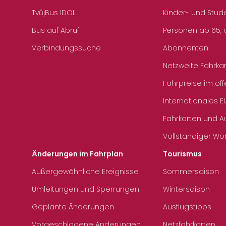
TvůjBus IDOL
Kinder- und Stud
Bus auf Abruf
Personen ab 65, a
Verbindungssuche
Abonnenten
Netzweite Fahrka
Fahrpreise im öff
Internationales E
Fahrkarten und 
Vollständiger Wo
Änderungen im Fahrplan
Tourismus
Außergewöhnliche Ereignisse
Sommersaison
Umleitungen und Sperrungen
Wintersaison
Geplante Änderungen
Ausflugstipps
Vorgeschlagene Änderungen
Netzfahrkarten