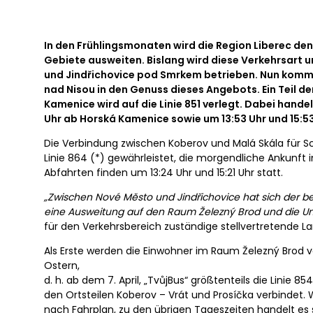
In den Frühlingsmonaten wird die Region Liberec den
Gebiete ausweiten. Bislang wird diese Verkehrsart
und Jindřichovice pod Smrkem betrieben. Nun komm
nad Nisou in den Genuss dieses Angebots. Ein Teil 
Kamenice wird auf die Linie 851 verlegt. Dabei hand
Uhr ab Horská Kamenice sowie um 13:53 Uhr und 15:53
Die Verbindung zwischen Koberov und Malá Skála für Sch
Linie 864 (*) gewährleistet, die morgendliche Ankunft 
Abfahrten finden um 13:24 Uhr und 15:21 Uhr statt.
„Zwischen Nové Město und Jindřichovice hat sich der bed
eine Ausweitung auf den Raum Železný Brod und die U
für den Verkehrsbereich zuständige stellvertretende La
Als Erste werden die Einwohner im Raum Železný Brod v
Ostern,
d. h. ab dem 7. April, „TvůjBus“ größtenteils die Linie 
den Ortsteilen Koberov – Vrát und Prosíčka verbindet.
nach Fahrplan, zu den übrigen Tageszeiten handelt es 