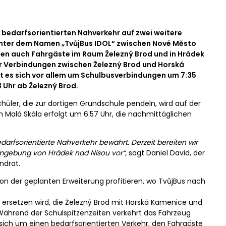
 bedarfsorientierten Nahverkehr auf zwei weitere
 unter dem Namen „TvůjBus IDOL“ zwischen Nové Město
en auch Fahrgäste im Raum Železný Brod und in Hrádek
der Verbindungen zwischen Železný Brod und Horská
elt es sich vor allem um Schulbusverbindungen um 7:35
 Uhr ab Železný Brod.
üler, die zur dortigen Grundschule pendeln, wird auf der
in Malá Skála erfolgt um 6:57 Uhr, die nachmittäglichen
arfsorientierte Nahverkehr bewährt. Derzeit bereiten wir
mgebung von Hrádek nad Nisou vor“,
sagt Daniel David, der
ndrat.
on der geplanten Erweiterung profitieren, wo TvůjBus nach
854 ersetzen wird, die Železný Brod mit Horská Kamenice und
 Während der Schulspitzenzeiten verkehrt das Fahrzeug
sich um einen bedarfsorientierten Verkehr, den Fahrgäste