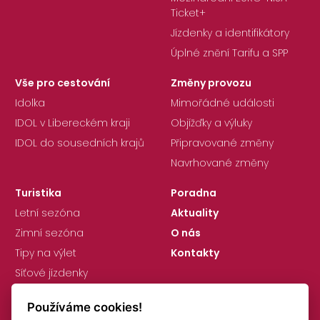
Ticket+
Jízdenky a identifikátory
Úplné znění Tarifu a SPP
Vše pro cestování
Změny provozu
Idolka
Mimořádné události
IDOL v Libereckém kraji
Objížďky a výluky
IDOL do sousedních krajů
Připravované změny
Navrhované změny
Turistika
Poradna
Letní sezóna
Aktuality
Zimní sezóna
O nás
Tipy na výlet
Kontakty
Síťové jízdenky
Používáme cookies!