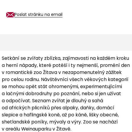
Poslat stránku na email
Setkání se zvířaty zblízka, zajímavosti na každém kroku
a herní nápady, které potěší i ty nejmenší, promění den
v romantické zoo Žitava v nezapomenutelný zážitek
pro celou rodinu. Návštěvníci všech věkových kategorií
se mohou opět stát ohromenými, experimentujícími
a lačnými dobrodruhy po poznání, nebo si jen užívat
a odpočívat. Seznam zvířat je dlouhý a sahá
od afrických plicníků přes alpaky, daňky, domácí
slepice a haflingské koně, až po káně, lišky obecné,
shetlandské poníky, mývaly a výry. Zoo se nachází
v areálu Weinauparku v Žitavě.