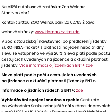
Nejbližší autobusová zastávka: Zoo Weinau:
Stadtverkehr 1
Kontakt Zittau ZOO Weinaupark 2a 02763 Žitava
webové stránky:
www.tierpark-zittau.de
V Zoo Zittau získají návštěvníci po předložení jízdenky
EURO-NISA-Ticket+ s platností na jeden nebo tři dny
slevu ze vstupného ve výši 20 %. Sleva platí podle počtu
cestujících uvedených na jízdence a aktuální platnosti
jízdenky.
Více informací o jízdenkách ENT+ zde.
Sleva platí podle počtu cestujících uvedených
na jízdence a aktuální platnosti jízdenky ENT+.
Informace o jízdních řádech a ENT+:
zde
Vyhledávání spojení snadno a rychle
Cestujete
po východním Sasku nebo ještě dál v rámci dopravních
svazů MDV, VMS, VVV či v Euroregionu Nisa? Najděte si