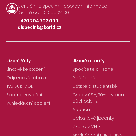
Centrální dispečink - dopravní informace
Denně od 4:00 do 24:00
+420 704 702 000
dispecink@korid.cz
|
Jízdní řády
Jízdné a tarify
Linkové ke stažení
Spočítejte si jízdné
Odjezdové tabule
Plné jízdné
TvůjBus IDOL
Dětské a studentské
Spoj na zavolání
Osoby 65+, 70+, invalidní
důchodci, ZTP
Vyhledávání spojení
Abonent
Celosíťové jízdenky
Jízdné v MHD
Mezinárodní EURO-NISA-