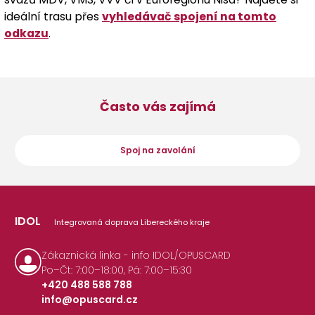
ideální trasu přes
vyhledávač spojení na tomto
odkazu
.
Často vás zajímá
Spoj na zavolání
IDOL
Integrovaná doprava Libereckého kraje
Zákaznická linka - info IDOL/OPUSCARD
Po–Čt: 7:00–18:00, Pá: 7:00–15:30
+420 488 588 788
info@opuscard.cz
|