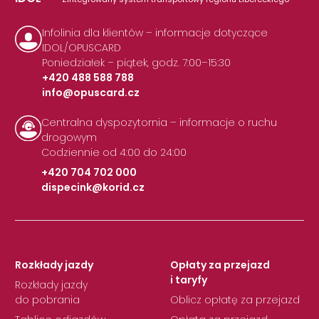
Infolinia dla klientów – informacje dotyczące
IDOL/OPUSCARD
Poniedziałek – piątek, godz. 7:00–15:30
+420 488 588 788
info@opuscard.cz
|
Centralna dyspozytornia – informacje o ruchu
drogowym
Codziennie od 4:00 do 24:00
+420 704 702 000
dispecink@korid.cz
|
Rozkłady jazdy
Opłaty za przejazd
i taryfy
Rozkłady jazdy
do pobrania
Oblicz opłatę za przejazd