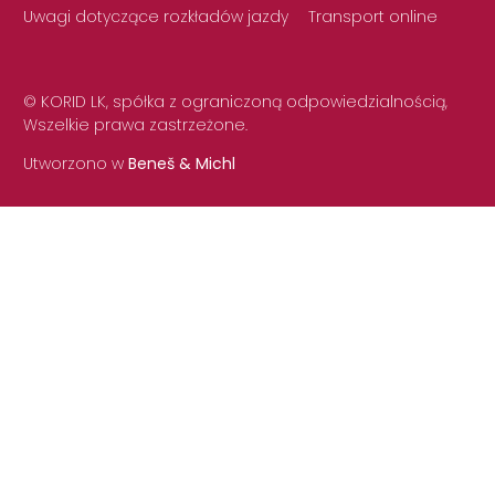
Uwagi dotyczące rozkładów jazdy
Transport online
© KORID LK, spółka z ograniczoną odpowiedzialnością,
Wszelkie prawa zastrzeżone.
Utworzono w
Beneš & Michl