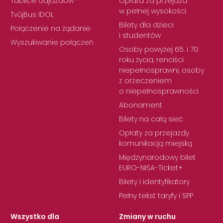
Tablice odjazdów
Opłata za przejazd
w pełnej wysokości
TvůjBus IDOL
Bilety dla dzieci
Połączenie na żądanie
i studentów
Wyszukiwanie połączeń
Osoby powyżej 65. i 70.
roku życia, renciści
niepełnosprawni, osoby
z orzeczeniem
o niepełnosprawności
Abonament
Bilety na całą sieć
Opłaty za przejazdy
komunikacją miejską
Międzynarodowy bilet
EURO-NISA-Ticket+
Bilety i identyfikatory
Pełny tekst taryfy i SPP
Wszystko dla
Zmiany w ruchu