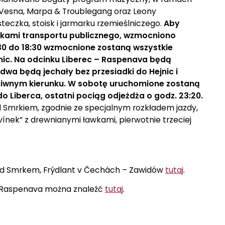
 Vesna, Marpa & Troublegang oraz Leony
eczka, stoisk i jarmarku rzemieślniczego.
Aby
dkami transportu publicznego, wzmocniono
30 do 18:30 wzmocnione zostaną wszystkie
jnic. Na odcinku Liberec – Raspenava będą
dwa będą jechały bez przesiadki do Hejnic i
eciwnym kierunku. W sobotę uruchomione zostaną
do Liberca, ostatni pociąg odjeżdża o godz. 23:20.
d Smrkiem, zgodnie ze specjalnym rozkładem jazdy,
ínek” z drewnianymi ławkami, pierwotnie trzeciej
 pod Smrkem, Frýdlant v Čechách – Zawidów
tutaj
.
– Raspenava można znaleźć
tutaj
.