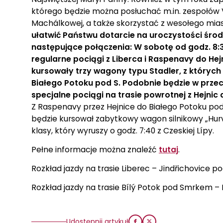
którego będzie można posłuchać m.in. zespołów
Machálkowej, a także skorzystać z wesołego miast
ułatwić Państwu dotarcie na uroczystości śro
następujące połączenia: W sobotę od godz. 8:
regularne pociągi z Liberca i Raspenavy do He
kursowały trzy wagony typu Stadler, z których 
Białego Potoku pod S. Podobnie będzie w prz
specjalne pociągi na trasie powrotnej z Hejnic 
Z Raspenavy przez Hejnice do Białego Potoku po
będzie kursował zabytkowy wagon silnikowy „Hurv
klasy, który wyruszy o godz. 7:40 z Czeskiej Lípy.
Pełne informacje można znaleźć
tutaj
.
Rozkład jazdy na trasie Liberec – Jindřichovice
Rozkład jazdy na trasie Bílý Potok pod Smrkem 
Udostępnij artykuł