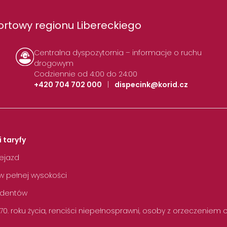
rtowy regionu Libereckiego
Centralna dyspozytornia – informacje o ruchu
drogowym
Codziennie od 4:00 do 24:00
+420 704 702 000
|
dispecink@korid.cz
i taryfy
zejazd
w pełnej wysokości
tudentów
 70. roku życia, renciści niepełnosprawni, osoby z orzeczeniem