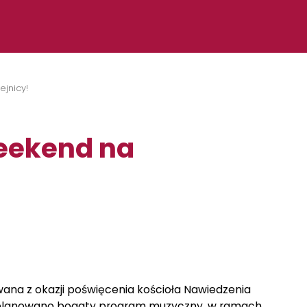
ejnicy!
weekend na
wana z okazji poświęcenia kościoła Nawiedzenia
zaplanowano bogaty program muzyczny, w ramach