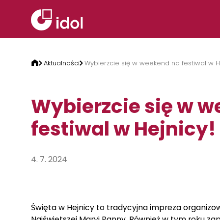
Przejdź do treści
Aktualności
Wybierzcie się w weekend na festiwal w H
Wybierzcie się w 
festiwal w Hejnicy!
4. 7. 2024
Święta w Hejnicy to tradycyjna impreza organizo
Najświętszej Maryi Panny. Również w tym roku 