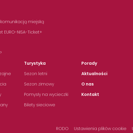
 komunikacją miejską
t EURO-NISA-Ticket+
P
Turystyka
Porady
zajne
Sezon letni
Aktualności
cia
Sezon zimowy
O nas
y
Pomysły na wycieczki
Kontakt
any
Bilety sieciowe
RODO
Ustawienia plików cookie