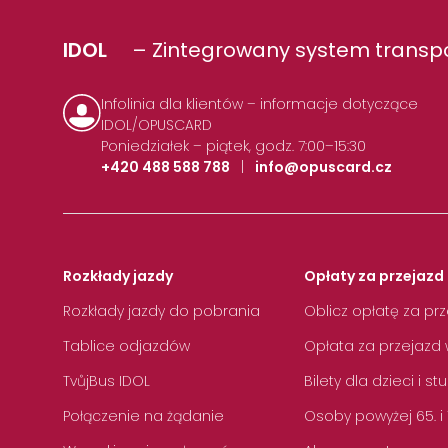
IDOL
– Zintegrowany system transpo
Infolinia dla klientów – informacje dotyczące
IDOL/OPUSCARD
Poniedziałek – piątek, godz. 7:00–15:30
+420 488 588 788
|
info@opuscard.cz
Rozkłady jazdy
Opłaty za przejazd 
Rozkłady jazdy do pobrania
Oblicz opłatę za pr
Tablice odjazdów
Opłata za przejazd 
TvůjBus IDOL
Bilety dla dzieci i s
Połączenie na żądanie
Osoby powyżej 65. i