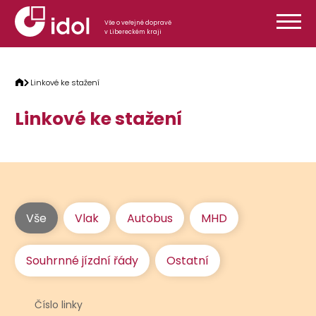
Přeskočit na obsah
Vše o veřejné dopravě
v Libereckém kraji
Linkové ke stažení
Linkové ke stažení
Vše
Vlak
Autobus
MHD
Souhrnné jízdní řády
Ostatní
Číslo linky