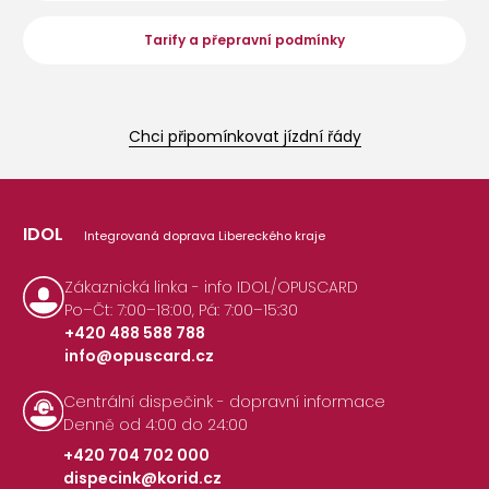
Tarify a přepravní podmínky
Chci připomínkovat jízdní řády
IDOL
Integrovaná doprava Libereckého kraje
Zákaznická linka - info IDOL/OPUSCARD
Po–Čt: 7:00–18:00, Pá: 7:00–15:30
+420 488 588 788
info@opuscard.cz
|
Centrální dispečink - dopravní informace
Denně od 4:00 do 24:00
+420 704 702 000
dispecink@korid.cz
|