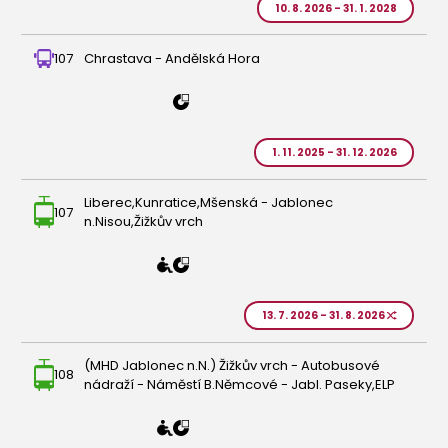
10. 8. 2026 - 31. 1. 2028
107
Chrastava - Andělská Hora
1. 11. 2025 - 31. 12. 2026
Liberec,Kunratice,Mšenská - Jablonec
107
n.Nisou,Žižkův vrch
13. 7. 2026 - 31. 8. 2026
(MHD Jablonec n.N.) Žižkův vrch - Autobusové
108
nádraží - Náměstí B.Němcové - Jabl. Paseky,ELP