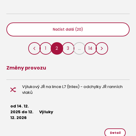
Načíst další (20)
1
2
3
...
14
Změny provozu
Výlukový JŘ na lince L7 (trilex) - odchylky JŘ ranních
vlaků
od 14. 12.
2025 do 12.
Výluky
12. 2026
Detail