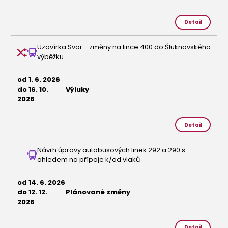
Detail
Uzavírka Svor - změny na lince 400 do Šluknovského
výběžku
od 1. 6. 2026
do 16. 10.
Výluky
2026
Detail
Návrh úpravy autobusových linek 292 a 290 s
ohledem na přípoje k/od vlaků
od 14. 6. 2026
do 12. 12.
Plánované změny
2026
Detail