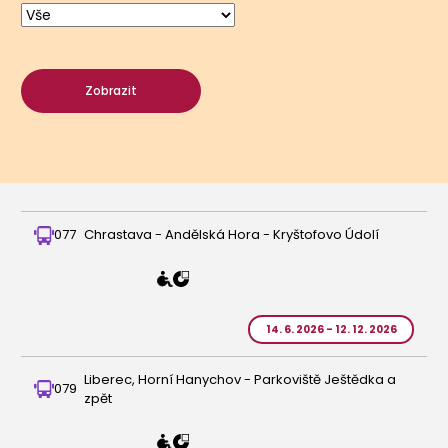
Zobrazit
077
Chrastava - Andělská Hora - Kryštofovo Údolí
14. 6. 2026 - 12. 12. 2026
Liberec, Horní Hanychov - Parkoviště Ještědka a
079
zpět