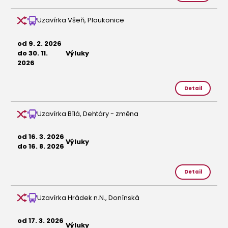
Uzavírka Všeň, Ploukonice
od 9. 2. 2026
do 30. 11.
Výluky
2026
Detail
Uzavírka Bílá, Dehtáry - změna
od 16. 3. 2026
Výluky
do 16. 8. 2026
Detail
Uzavírka Hrádek n.N., Donínská
od 17. 3. 2026
Výluky