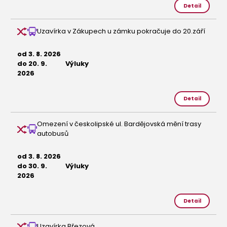
Detail
Uzavírka v Zákupech u zámku pokračuje do 20.září
od 3. 8. 2026
do 20. 9.
Výluky
2026
Detail
Omezení v českolipské ul. Bardějovská mění trasy
autobusů
od 3. 8. 2026
do 30. 9.
Výluky
2026
Detail
Uzavírka Březová