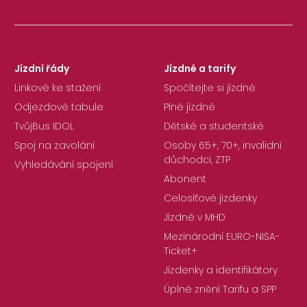
Jízdní řády
Jízdné a tarify
Linkové ke stažení
Spočítejte si jízdné
Odjezdové tabule
Plné jízdné
TvůjBus IDOL
Dětské a studentské
Spoj na zavolání
Osoby 65+, 70+, invalidní
důchodci, ZTP
Vyhledávání spojení
Abonent
Celosíťové jízdenky
Jízdné v MHD
Mezinárodní EURO-NISA-
Ticket+
Jízdenky a identifikátory
Úplné znění Tarifu a SPP