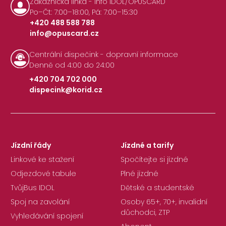
Zákaznická linka - info IDOL/OPUSCARD
Po–Čt: 7:00–18:00, Pá: 7:00–15:30
+420 488 588 788
info@opuscard.cz
|
Centrální dispečink - dopravní informace
Denně od 4:00 do 24:00
+420 704 702 000
dispecink@korid.cz
|
Jízdní řády
Jízdné a tarify
Linkové ke stažení
Spočítejte si jízdné
Odjezdové tabule
Plné jízdné
TvůjBus IDOL
Dětské a studentské
Spoj na zavolání
Osoby 65+, 70+, invalidní
důchodci, ZTP
Vyhledávání spojení