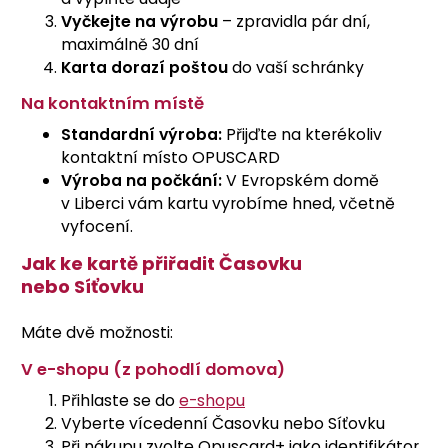
Vyčkejte na výrobu
– zpravidla pár dní,
maximálně 30 dní
Karta dorazí poštou
do vaší schránky
Na kontaktním místě
Standardní výroba:
Přijďte na kterékoliv
kontaktní místo OPUSCARD
Výroba na počkání:
V Evropském domě
v Liberci vám kartu vyrobíme hned, včetně
vyfocení.
Jak ke kartě přiřadit Časovku
nebo Síťovku
Máte dvě možnosti:
V e-shopu (z pohodlí domova)
Přihlaste se do
e-shopu
Vyberte vícedenní Časovku nebo Síťovku
Při nákupu zvolte Opuscard+ jako identifikátor