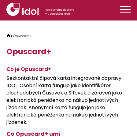
Přeskočit na obsah
Vše o veřejné dopravě
v Libereckém kraji
Opuscard+
Opuscard+
Co je Opuscard+
Bezkontaktní čipová karta integrované dopravy
IDOL. Osobní karta funguje jako identifikátor
dlouhodobých Časovek a Síťovek a zároveň jako
elektronická peněženka na nákup jednotlivých
jízdenek. Anonymní karta funguje jen jako
elektronická peněženka na nákup jednotlivých
jízdenek.
Co Opuscard+ umí