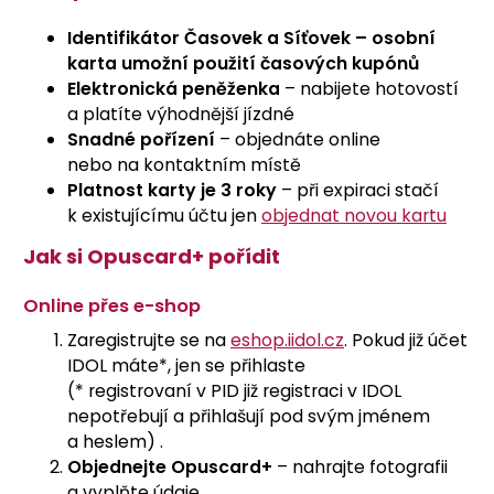
Identifikátor Časovek a Síťovek – osobní
karta umožní použití časových kupónů
Elektronická peněženka
– nabijete hotovostí
a platíte výhodnější jízdné
Snadné pořízení
– objednáte online
nebo na kontaktním místě
Platnost karty je 3 roky
– při expiraci stačí
k existujícímu účtu jen
objednat novou kartu
Jak si Opuscard+ pořídit
Online přes e-shop
Zaregistrujte se na
eshop.iidol.cz
. Pokud již účet
IDOL máte*, jen se přihlaste
(* registrovaní v PID již registraci v IDOL
nepotřebují a přihlašují pod svým jménem
a heslem) .
Objednejte Opuscard+
– nahrajte fotografii
a vyplňte údaje