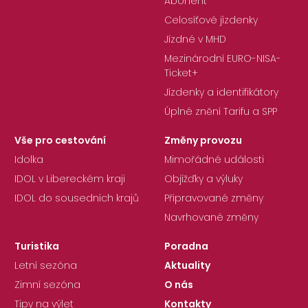
Abonent
Celosíťové jízdenky
Jízdné v MHD
Mezinárodní EURO-NISA-
Ticket+
Jízdenky a identifikátory
Úplné znění Tarifu a SPP
Vše pro cestování
Změny provozu
Idolka
Mimořádné události
IDOL v Libereckém kraji
Objížďky a výluky
IDOL do sousedních krajů
Připravované změny
Navrhované změny
Turistika
Poradna
Letní sezóna
Aktuality
Zimní sezóna
O nás
Tipy na výlet
Kontakty