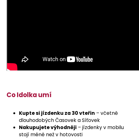
Co Idolka umí
Kupte si jízdenku za 30 vteřin
– včetně
dlouhodobých Časovek a Síťovek
Nakupujete výhodněji
– jízdenky v mobilu
stojí méně než v hotovosti