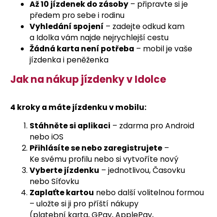
Až 10 jízdenek do zásoby
– připravte si je
předem pro sebe i rodinu
Vyhledání spojení
– zadejte odkud kam
a Idolka vám najde nejrychlejší cestu
Žádná karta není potřeba
– mobil je vaše
jízdenka i peněženka
Jak na nákup jízdenky v Idolce
4 kroky a máte jízdenku v mobilu:
Stáhněte si aplikaci
– zdarma pro Android
nebo iOS
Přihlásíte se nebo zaregistrujete
–
Ke svému profilu nebo si vytvoříte nový
Vyberte jízdenku
– jednotlivou, Časovku
nebo Síťovku
Zaplaťte kartou
nebo další volitelnou formou
– uložte si ji pro příští nákupy
(platební karta, GPay, ApplePay,