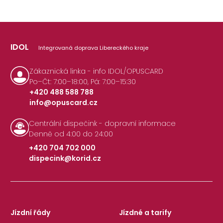
IDOL
Integrovaná doprava Libereckého kraje
Zákaznická linka - info IDOL/OPUSCARD
Po–Čt: 7:00–18:00, Pá: 7:00–15:30
+420 488 588 788
info@opuscard.cz
|
Centrální dispečink - dopravní informace
Denně od 4:00 do 24:00
+420 704 702 000
dispecink@korid.cz
|
Jízdní řády
Jízdné a tarify