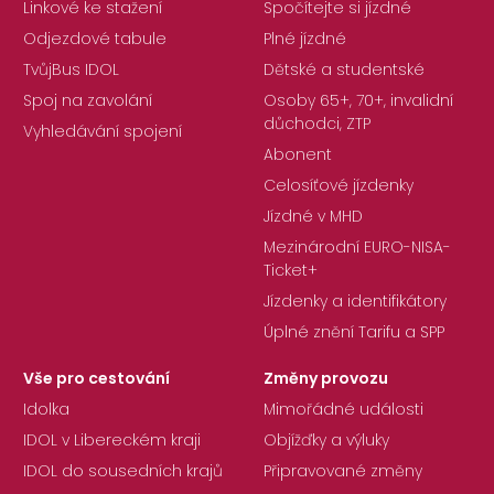
Linkové ke stažení
Spočítejte si jízdné
Odjezdové tabule
Plné jízdné
TvůjBus IDOL
Dětské a studentské
Spoj na zavolání
Osoby 65+, 70+, invalidní
důchodci, ZTP
Vyhledávání spojení
Abonent
Celosíťové jízdenky
Jízdné v MHD
Mezinárodní EURO-NISA-
Ticket+
Jízdenky a identifikátory
Úplné znění Tarifu a SPP
Vše pro cestování
Změny provozu
Idolka
Mimořádné události
IDOL v Libereckém kraji
Objížďky a výluky
IDOL do sousedních krajů
Připravované změny