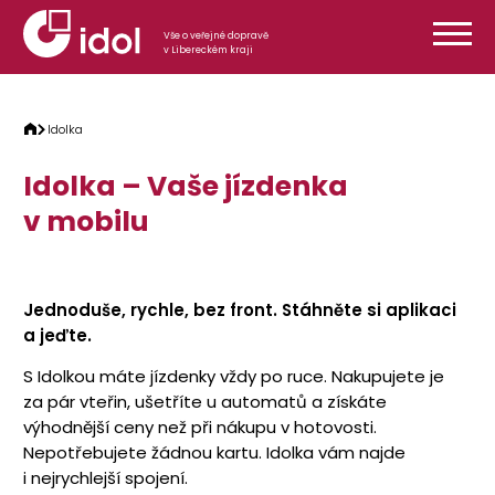
Přeskočit na obsah
Vše o veřejné dopravě
v Libereckém kraji
Idolka
Idolka – Vaše jízdenka
v mobilu
Jednoduše, rychle, bez front. Stáhněte si aplikaci
a jeďte.
S Idolkou máte jízdenky vždy po ruce. Nakupujete je
za pár vteřin, ušetříte u automatů a získáte
výhodnější ceny než při nákupu v hotovosti.
Nepotřebujete žádnou kartu. Idolka vám najde
i nejrychlejší spojení.