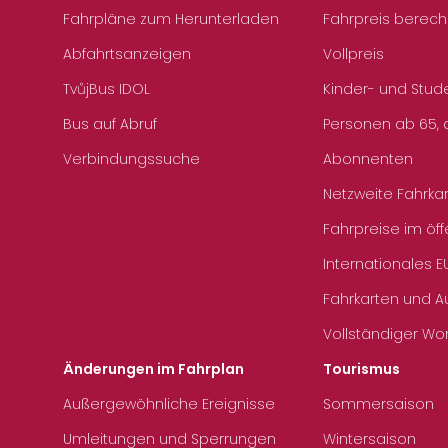
Fahrpläne zum Herunterladen
Fahrpreis berec
Abfahrtsanzeigen
Vollpreis
TvůjBus IDOL
Kinder- und Stud
Bus auf Abruf
Personen ab 65, a
Verbindungssuche
Abonnenten
Netzweite Fahrka
Fahrpreise im öff
Internationales E
Fahrkarten und 
Vollständiger Wo
Änderungen im Fahrplan
Tourismus
Außergewöhnliche Ereignisse
Sommersaison
Umleitungen und Sperrungen
Wintersaison