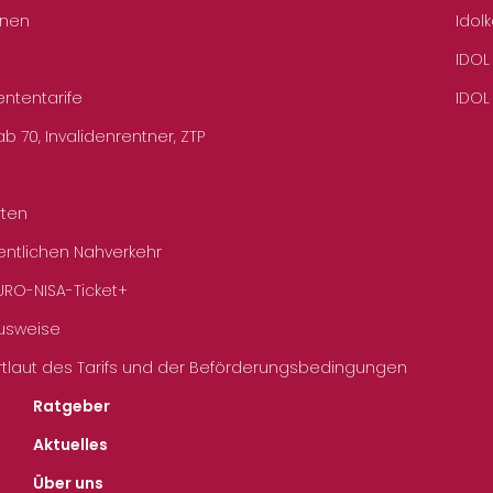
hnen
Idol
IDOL
ententarife
IDOL
b 70, Invalidenrentner, ZTP
rten
entlichen Nahverkehr
URO-NISA-Ticket+
Ausweise
rtlaut des Tarifs und der Beförderungsbedingungen
Ratgeber
Aktuelles
Über uns