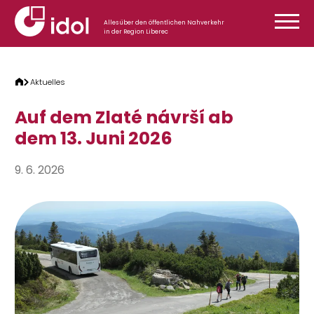
Zum Inhalt springen
Alles über den öffentlichen Nahverkehr
in der Region Liberec
Aktuelles
Auf dem Zlaté návrší ab
dem 13. Juni 2026
9. 6. 2026