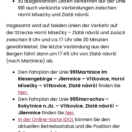
zu ausgewählten Zeiten verkehren auf der Linie
991 auch verkürzte Verbindungen zwischen
Horní Mísečky und Zlaté návrší.
Insgesamt wird auf beiden Linien der Verkehr auf
der Strecke Horní Mísečky – Zlaté návrší und zurück
zwischen 9 Uhr und ca. 17 Uhr alle 30 Minuten
gewährleistet. Die letzte Verbindung aus den
Bergen fährt dann um 17:45 Uhr von Zlaté návrší
(nach Martinice) ab.
Den Fahrplan der Linie
991
Martinice im
Riesengebirge – Jilemnice – Vítkovice, Horní
Mísečky – Vítkovice, Zlaté návrší
finden Sie
hier:
.
Den Fahrplan der Linie
995
Harrachov –
Rokytnice n.Jiz. – Vítkovice, Zlaté návrší –
Jilemnice
finden Sie
hier.
In der Online-Karte IDOL
können Sie den
aktuellen Betriebsstatus und die Position der