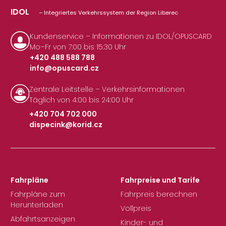
IDOL
– Integriertes Verkehrssystem der Region Liberec
Kundenservice – Informationen zu IDOL/OPUSCARD
Mo–Fr von 7:00 bis 15:30 Uhr
+420 488 588 788
info@opuscard.cz
|
Zentrale Leitstelle – Verkehrsinformationen
Täglich von 4:00 bis 24:00 Uhr
+420 704 702 000
dispecink@korid.cz
|
Fahrpläne
Fahrpreise und Tarife
Fahrpläne zum
Fahrpreis berechnen
Herunterladen
Vollpreis
Abfahrtsanzeigen
Kinder- und