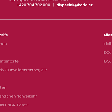
+420 704 702 000
|
dispecink@korid.cz
arife
Alle
hnen
Idol
IDOL
ententarife
IDOL
b 70, Invalidenrentner, ZTP
rten
entlichen Nahverkehr
URO-NISA-Ticket+