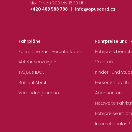
Mo–Fr von 7:00 bis 15:30 Uhr
+420 488 588 788
|
info@opuscard.cz
Fahrpläne
Fahrpreise und T
Fahrpläne zum Herunterladen
Fahrpreis berec
Abfahrtsanzeigen
Vollpreis
TvůjBus IDOL
Kinder- und Stud
Bus auf Abruf
Personen ab 65, a
Verbindungssuche
Abonnenten
Netzweite Fahrka
Fahrpreise im öff
Internationales E