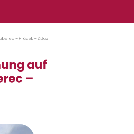
iberec – Hrádek – Zittau
hung auf
erec –