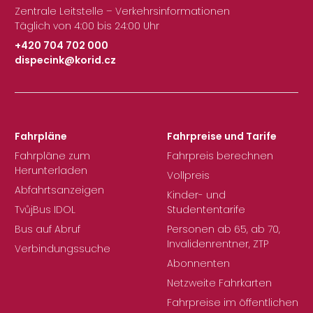
Zentrale Leitstelle – Verkehrsinformationen
Täglich von 4:00 bis 24:00 Uhr
+420 704 702 000
dispecink@korid.cz
|
Fahrpläne
Fahrpreise und Tarife
Fahrpläne zum
Fahrpreis berechnen
Herunterladen
Vollpreis
Abfahrtsanzeigen
Kinder- und
TvůjBus IDOL
Studententarife
Bus auf Abruf
Personen ab 65, ab 70,
Invalidenrentner, ZTP
Verbindungssuche
Abonnenten
Netzweite Fahrkarten
Fahrpreise im öffentlichen