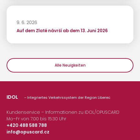
9. 6. 2026
Auf dem Zlaté návrší ab dem 13. Juni 2026
Alle Neuigkeiten
IDOL
– Integriertes Verkehrssystem der Region Liberec
Kundenservice – Informationen zu IDOL/OPUSCARD
Mo–Fr von 7:00 bis 15:30 Uhr
+420 488 588 788
info@opuscard.cz
|