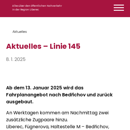
Zum Inhalt springen
Alles über den öffentlichen Nahverkehr
in der Region Liberec
Aktuelles
Aktuelles – Linie 145
8. 1. 2025
Ab dem 13. Januar 2025 wird das
Fahrplanangebot nach Bedřichov und zurück
ausgebaut.
An Werktagen kommen am Nachmittag zwei
zusätzliche Zugpaare hinzu.
Liberec, Fügnerova, Haltestelle M – Bedřichov,