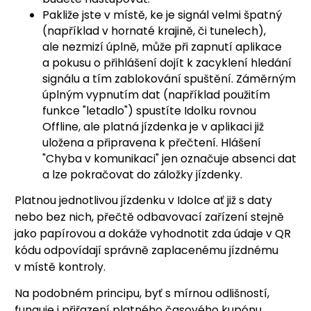
Pakliže jste v místě, ke je signál velmi špatný
(například v hornaté krajině, či tunelech),
ale nezmizí úplně, může při zapnutí aplikace
a pokusu o přihlášení dojít k zacyklení hledání
signálu a tím zablokování spuštění. Záměrným
úplným vypnutím dat (například použitím
funkce "letadlo") spustíte Idolku rovnou
Offline, ale platná jízdenka je v aplikaci již
uložena a připravena k přečtení. Hlášení
"Chyba v komunikaci" jen označuje absenci dat
a lze pokračovat do záložky jízdenky.
Platnou jednotlivou jízdenku v Idolce ať již s daty
nebo bez nich, přečtě odbavovací zařízení stejně
jako papírovou a dokáže vyhodnotit zda údaje v QR
kódu odpovídají správně zaplacenému jízdnému
v místě kontroly.
Na podobném principu, byť s mírnou odlišností,
funguje i přiřazení platného časového kupónu