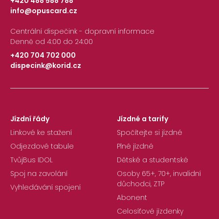
+420 488 588 788
info@opuscard.cz
|
Centrální dispečink - dopravní informace
Denně od 4:00 do 24:00
+420 704 702 000
dispecink@korid.cz
|
Jízdní řády
Jízdné a tarify
Linkové ke stažení
Spočítejte si jízdné
Odjezdové tabule
Plné jízdné
TvůjBus IDOL
Dětské a studentské
Spoj na zavolání
Osoby 65+, 70+, invalidní
důchodci, ZTP
Vyhledávání spojení
Abonent
Celosíťové jízdenky