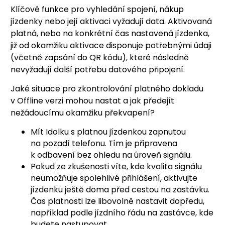
Klíčové funkce pro vyhledání spojení, nákup
jízdenky nebo její aktivaci vyžadují data. Aktivovaná
platná, nebo na konkrétní čas nastavená jízdenka,
již od okamžiku aktivace disponuje potřebnými údaji
(včetně zapsání do QR kódu), které následně
nevyžadují další potřebu datového připojení.
Jaké situace pro zkontrolování platného dokladu
v Offline verzi mohou nastat a jak předejít
nežádoucímu okamžiku překvapení?
Mít Idolku s platnou jízdenkou zapnutou
na pozadí telefonu. Tím je připravena
k odbavení bez ohledu na úroveň signálu.
Pokud ze zkušenosti víte, kde kvalita signálu
neumožňuje spolehlivé přihlášení, aktivujte
jízdenku ještě doma před cestou na zastávku.
Čas platnosti lze libovolně nastavit dopředu,
například podle jízdního řádu na zastávce, kde
budete nastupovat.