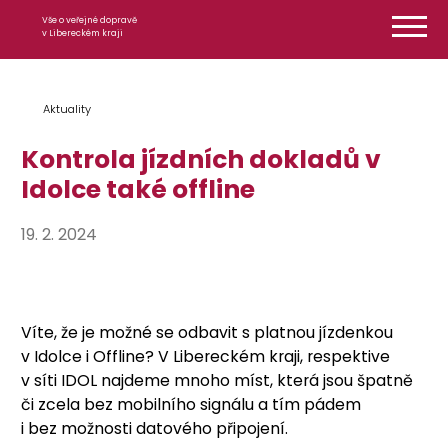
Přeskočit na obsah
Vše o veřejné dopravě
v Libereckém kraji
Aktuality
Kontrola jízdních dokladů v
Idolce také offline
19. 2. 2024
Víte, že je možné se odbavit s platnou jízdenkou
v Idolce i Offline? V Libereckém kraji, respektive
v síti IDOL najdeme mnoho míst, která jsou špatně
či zcela bez mobilního signálu a tím pádem
i bez možnosti datového připojení.