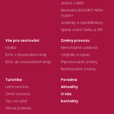
Jízdné v MHD
Mezinárodní EURO-NISA-
Ticket+
Jízdenky a identifikátory
Úplné znění Tarifu a SPP
Vše pro cestování
Změny provozu
Idolka
Mimořádné události
IDOL v Libereckém kraji
Objížďky a výluky
IDOL do sousedních krajů
Připravované změny
Navrhované změny
Turistika
Poradna
Letní sezóna
Aktuality
Zimní sezóna
O nás
Tipy na výlet
Kontakty
Síťové jízdenky