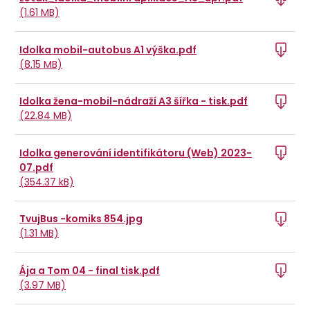
(1.61 MB)
Idolka mobil-autobus A1 výška.pdf
(8.15 MB)
Idolka žena-mobil-nádraží A3 šířka - tisk.pdf
(22.84 MB)
Idolka generování identifikátoru (Web) 2023-
07.pdf
(354.37 kB)
TvujBus -komiks 854.jpg
(1.31 MB)
Ája a Tom 04 - final tisk.pdf
(3.97 MB)