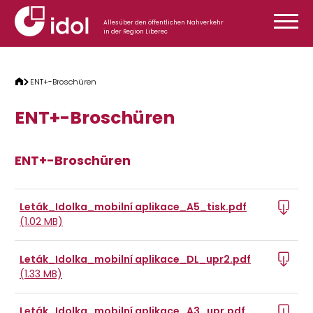
Zum Inhalt springen
Alles über den öffentlichen Nahverkehr
in der Region Liberec
ENT+-Broschüren
ENT+-Broschüren
ENT+-Broschüren
Leták_Idolka_mobilní aplikace_A5_tisk.pdf
(1.02 MB)
Leták_Idolka_mobilní aplikace_DL_upr2.pdf
(1.33 MB)
Leták_Idolka_mobilní aplikace_A3_upr.pdf