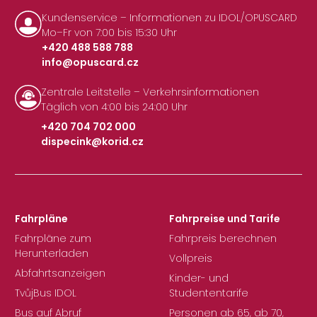
Kundenservice – Informationen zu IDOL/OPUSCARD
Mo–Fr von 7:00 bis 15:30 Uhr
+420 488 588 788
info@opuscard.cz
|
Zentrale Leitstelle – Verkehrsinformationen
Täglich von 4:00 bis 24:00 Uhr
+420 704 702 000
dispecink@korid.cz
|
Fahrpläne
Fahrpreise und Tarife
Fahrpläne zum
Fahrpreis berechnen
Herunterladen
Vollpreis
Abfahrtsanzeigen
Kinder- und
TvůjBus IDOL
Studententarife
Bus auf Abruf
Personen ab 65, ab 70,